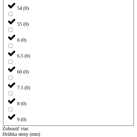
54
(
0
)
55
(
0
)
6
(
0
)
6.5
(
0
)
60
(
0
)
7.5
(
0
)
8
(
0
)
9
(
0
)
Zobraziť viac
Hrúbka steny (mm)