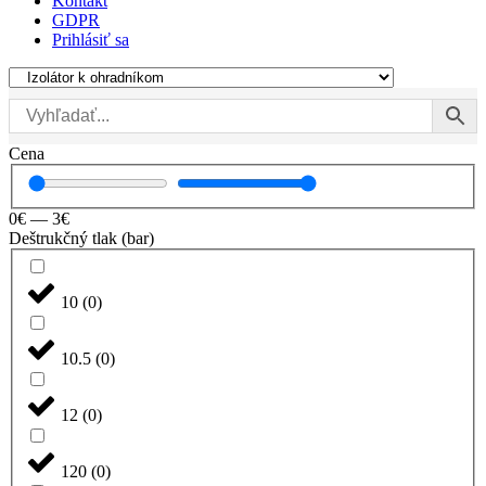
Kontakt
GDPR
Prihlásiť sa
Cena
0
€
—
3
€
Deštrukčný tlak (bar)
10
(
0
)
10.5
(
0
)
12
(
0
)
120
(
0
)