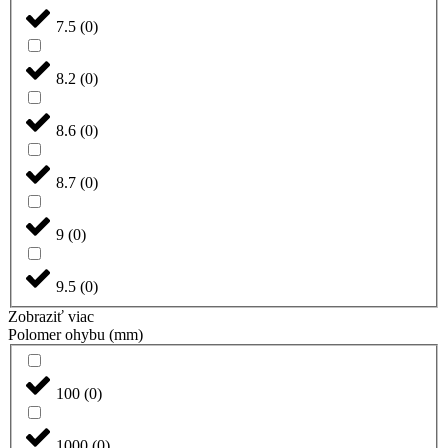
7.5
(
0
)
8.2
(
0
)
8.6
(
0
)
8.7
(
0
)
9
(
0
)
9.5
(
0
)
Zobraziť viac
Polomer ohybu (mm)
100
(
0
)
1000
(
0
)