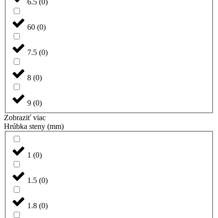
6.5
(
0
)
60
(
0
)
7.5
(
0
)
8
(
0
)
9
(
0
)
Zobraziť viac
Hrúbka steny (mm)
1
(
0
)
1.5
(
0
)
1.8
(
0
)