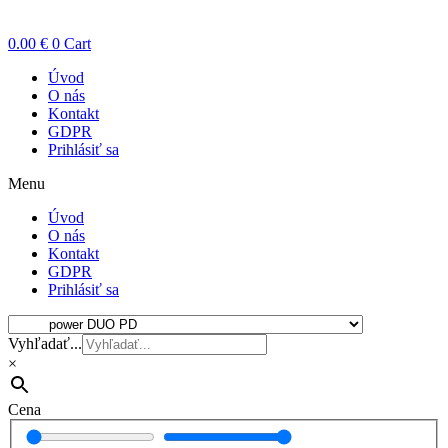
0.00
€
0
Cart
Úvod
O nás
Kontakt
GDPR
Prihlásiť sa
Menu
Úvod
O nás
Kontakt
GDPR
Prihlásiť sa
Vyhľadať...
×
Cena