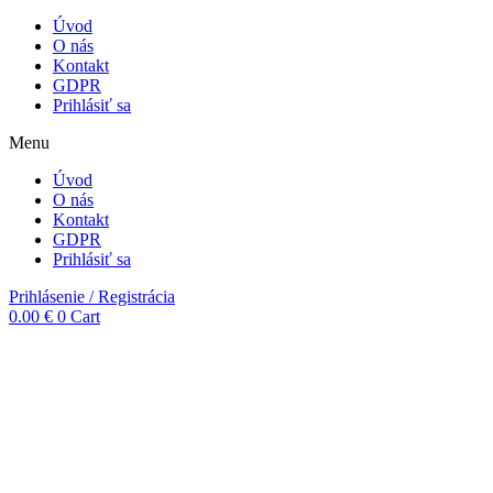
Úvod
O nás
Kontakt
GDPR
Prihlásiť sa
Menu
Úvod
O nás
Kontakt
GDPR
Prihlásiť sa
Prihlásenie / Registrácia
0.00
€
0
Cart