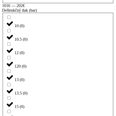
101
€
—
202
€
Deštrukčný tlak (bar)
10
(
0
)
10.5
(
0
)
12
(
0
)
120
(
0
)
13
(
0
)
13.5
(
0
)
15
(
0
)