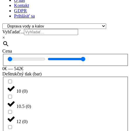
O nás
Kontakt
GDPR
Prihlásiť sa
Vyhľadať...
×
Cena
0
€
—
542
€
Deštrukčný tlak (bar)
10
(
0
)
10.5
(
0
)
12
(
0
)