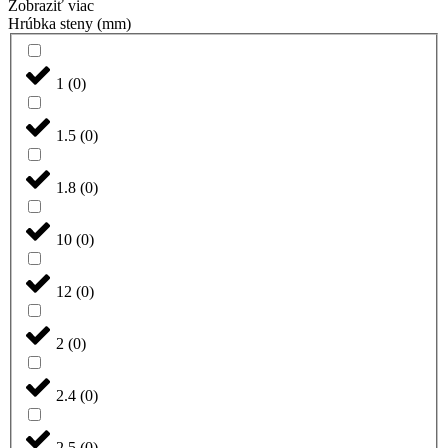
Zobraziť viac
Hrúbka steny (mm)
1
(
0
)
1.5
(
0
)
1.8
(
0
)
10
(
0
)
12
(
0
)
2
(
0
)
2.4
(
0
)
2.5
(
0
)