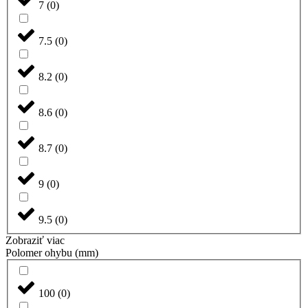
7
(
0
)
7.5
(
0
)
8.2
(
0
)
8.6
(
0
)
8.7
(
0
)
9
(
0
)
9.5
(
0
)
Zobraziť viac
Polomer ohybu (mm)
100
(
0
)