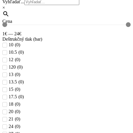
Vyhľadať...
×
Cena
1
€
—
24
€
Deštrukčný tlak (bar)
10
(
0
)
10.5
(
0
)
12
(
0
)
120
(
0
)
13
(
0
)
13.5
(
0
)
15
(
0
)
17.5
(
0
)
18
(
0
)
20
(
0
)
21
(
0
)
24
(
0
)