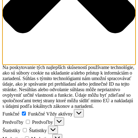
Na poskytovanie tých najlepších skúseností používame technológie,
ako sú súbory cookie na ukladanie a/alebo prístup k informáciám o
zariadení. Súhlas s týmito technológiami nám umožní spracovávať
údaje, ako je správanie pri prehliadaní alebo jedinečné ID na tejto
stránke. Nesúhlas alebo odvolanie súhlasu môže nepriaznivo
ovplyvniť určité vlastnosti a funkcie. Údaje môžu byť zdieľané so
spoločnosťami tretej strany ktoré môžu sídliť mimo EÚ a nakladajú
s údajmi podľa lokálnych zákonov a nariadení.
Funkčné
Funkčné
Vždy aktívny
Predvoľby
Predvoľby
Štatistiky
Štatistiky