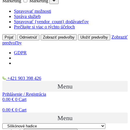
Marketing
Marketing
Spravovať možnosti
Správa služieb
Spravovať {vendor_count} dodávateľov
Prečítajte si viac o týchto účeloch
Zobraziť
Prijať
Odmietnúť
Zobraziť predvoľby
Uložiť predvoľby
predvoľby
GDPR
+421 903 398 426
Menu
Prihlásenie / Registrácia
0.00
€
0
Cart
0.00
€
0
Cart
Menu