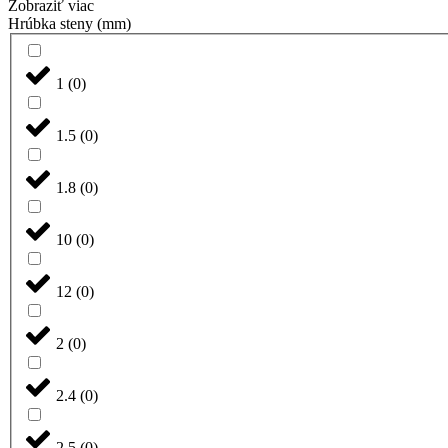
Zobraziť viac
Hrúbka steny (mm)
1
(
0
)
1.5
(
0
)
1.8
(
0
)
10
(
0
)
12
(
0
)
2
(
0
)
2.4
(
0
)
2.5
(
0
)