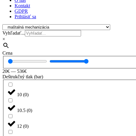
O nás
Kontakt
GDPR
Prihlásiť sa
Vyhľadať...
×
Cena
20
€
—
536
€
Deštrukčný tlak (bar)
10
(
0
)
10.5
(
0
)
12
(
0
)