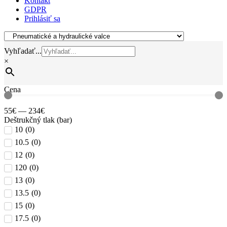
Kontakt
GDPR
Prihlásiť sa
Vyhľadať...
×
Cena
55
€
—
234
€
Deštrukčný tlak (bar)
10
(
0
)
10.5
(
0
)
12
(
0
)
120
(
0
)
13
(
0
)
13.5
(
0
)
15
(
0
)
17.5
(
0
)