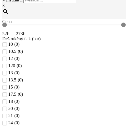
×
Cena
52
€
—
273
€
Deštrukčný tlak (bar)
10
(
0
)
10.5
(
0
)
12
(
0
)
120
(
0
)
13
(
0
)
13.5
(
0
)
15
(
0
)
17.5
(
0
)
18
(
0
)
20
(
0
)
21
(
0
)
24
(
0
)