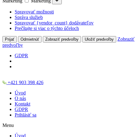
Marketing
Marketing
Spravovať možnosti
Správa služieb
Spravovať {vendor_count} dodávateľov
Prečítajte si viac o týchto účeloch
Zobraziť
Prijať
Odmietnúť
Zobraziť predvoľby
Uložiť predvoľby
predvoľby
GDPR
+421 903 398 426
Úvod
O nás
Kontakt
GDPR
Prihlásiť sa
Menu
Úvod