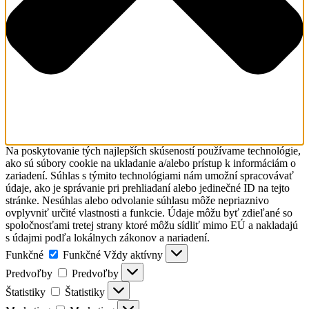
Na poskytovanie tých najlepších skúseností používame technológie,
ako sú súbory cookie na ukladanie a/alebo prístup k informáciám o
zariadení. Súhlas s týmito technológiami nám umožní spracovávať
údaje, ako je správanie pri prehliadaní alebo jedinečné ID na tejto
stránke. Nesúhlas alebo odvolanie súhlasu môže nepriaznivo
ovplyvniť určité vlastnosti a funkcie. Údaje môžu byť zdieľané so
spoločnosťami tretej strany ktoré môžu sídliť mimo EÚ a nakladajú
s údajmi podľa lokálnych zákonov a nariadení.
Funkčné
Funkčné
Vždy aktívny
Predvoľby
Predvoľby
Štatistiky
Štatistiky