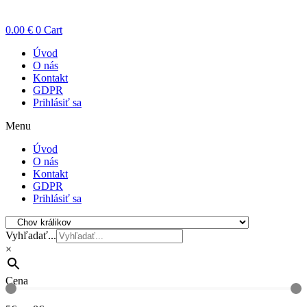
0.00
€
0
Cart
Úvod
O nás
Kontakt
GDPR
Prihlásiť sa
Menu
Úvod
O nás
Kontakt
GDPR
Prihlásiť sa
Vyhľadať...
×
Cena