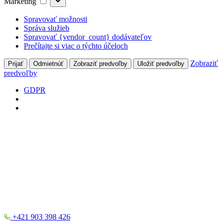
Marketing
Spravovať možnosti
Správa služieb
Spravovať {vendor_count} dodávateľov
Prečítajte si viac o týchto účeloch
Zobraziť
Prijať
Odmietnúť
Zobraziť predvoľby
Uložiť predvoľby
predvoľby
GDPR
+421 903 398 426