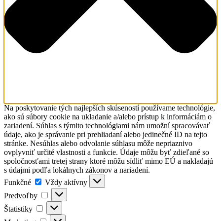
Na poskytovanie tých najlepších skúseností používame technológie,
ako sú súbory cookie na ukladanie a/alebo prístup k informáciám o
zariadení. Súhlas s týmito technológiami nám umožní spracovávať
údaje, ako je správanie pri prehliadaní alebo jedinečné ID na tejto
stránke. Nesúhlas alebo odvolanie súhlasu môže nepriaznivo
ovplyvniť určité vlastnosti a funkcie. Údaje môžu byť zdieľané so
spoločnosťami tretej strany ktoré môžu sídliť mimo EÚ a nakladajú
s údajmi podľa lokálnych zákonov a nariadení.
Funkčné
Funkčné
Vždy aktívny
Predvoľby
Predvoľby
Štatistiky
Štatistiky
Marketing