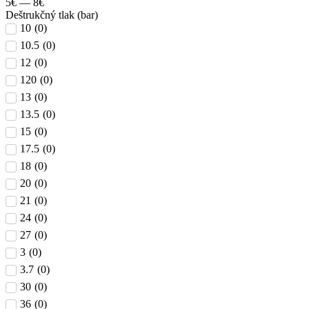
5
€
—
8
€
Deštrukčný tlak (bar)
10
(
0
)
10.5
(
0
)
12
(
0
)
120
(
0
)
13
(
0
)
13.5
(
0
)
15
(
0
)
17.5
(
0
)
18
(
0
)
20
(
0
)
21
(
0
)
24
(
0
)
27
(
0
)
3
(
0
)
3.7
(
0
)
30
(
0
)
36
(
0
)