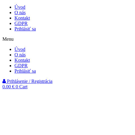
Úvod
O nás
Kontakt
GDPR
Prihlásiť sa
Menu
Úvod
O nás
Kontakt
GDPR
Prihlásiť sa
Prihlásenie / Registrácia
0.00
€
0
Cart