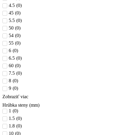
4.5
(
0
)
45
(
0
)
5.5
(
0
)
50
(
0
)
54
(
0
)
55
(
0
)
6
(
0
)
6.5
(
0
)
60
(
0
)
7.5
(
0
)
8
(
0
)
9
(
0
)
Zobraziť viac
Hrúbka steny (mm)
1
(
0
)
1.5
(
0
)
1.8
(
0
)
10
(
0
)