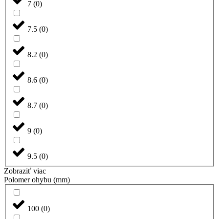
7
(
0
)
7.5
(
0
)
8.2
(
0
)
8.6
(
0
)
8.7
(
0
)
9
(
0
)
9.5
(
0
)
Zobraziť viac
Polomer ohybu (mm)
100
(
0
)