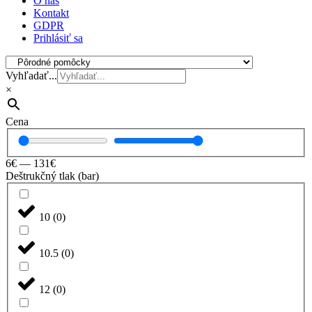
O nás
Kontakt
GDPR
Prihlásiť sa
Vyhľadať...
×
Cena
6
€
—
131
€
Deštrukčný tlak (bar)
10
(
0
)
10.5
(
0
)
12
(
0
)