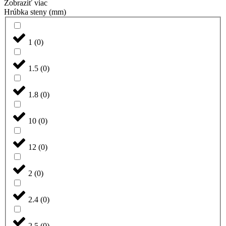
Zobraziť viac
Hrúbka steny (mm)
1
(
0
)
1.5
(
0
)
1.8
(
0
)
10
(
0
)
12
(
0
)
2
(
0
)
2.4
(
0
)
2.5
(
0
)