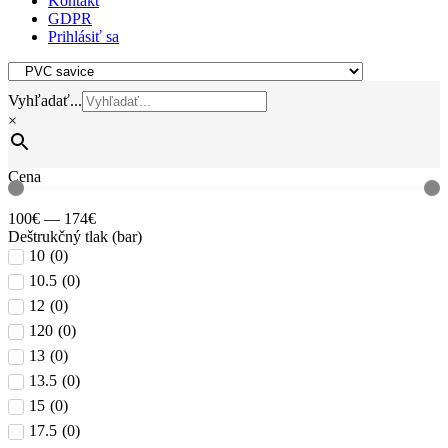
Kontakt
GDPR
Prihlásiť sa
Vyhľadať...
×
Cena
100
€
—
174
€
Deštrukčný tlak (bar)
10
(
0
)
10.5
(
0
)
12
(
0
)
120
(
0
)
13
(
0
)
13.5
(
0
)
15
(
0
)
17.5
(
0
)