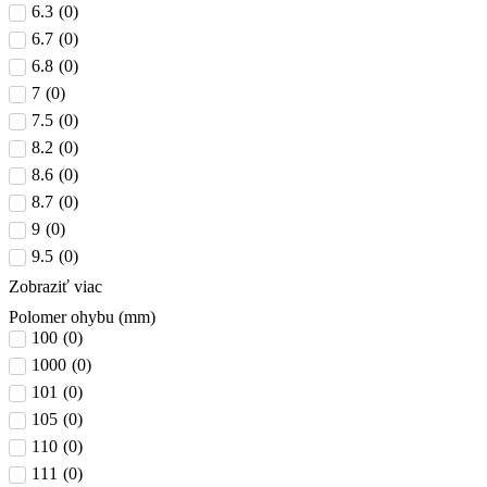
6.3
(
0
)
6.7
(
0
)
6.8
(
0
)
7
(
0
)
7.5
(
0
)
8.2
(
0
)
8.6
(
0
)
8.7
(
0
)
9
(
0
)
9.5
(
0
)
Zobraziť viac
Polomer ohybu (mm)
100
(
0
)
1000
(
0
)
101
(
0
)
105
(
0
)
110
(
0
)
111
(
0
)