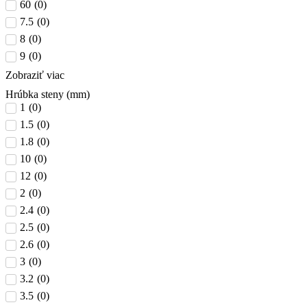
60
(
0
)
7.5
(
0
)
8
(
0
)
9
(
0
)
Zobraziť viac
Hrúbka steny (mm)
1
(
0
)
1.5
(
0
)
1.8
(
0
)
10
(
0
)
12
(
0
)
2
(
0
)
2.4
(
0
)
2.5
(
0
)
2.6
(
0
)
3
(
0
)
3.2
(
0
)
3.5
(
0
)