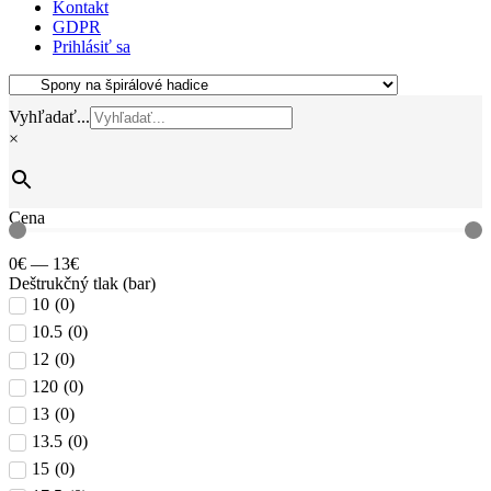
Kontakt
GDPR
Prihlásiť sa
Vyhľadať...
×
Cena
0
€
—
13
€
Deštrukčný tlak (bar)
10
(
0
)
10.5
(
0
)
12
(
0
)
120
(
0
)
13
(
0
)
13.5
(
0
)
15
(
0
)