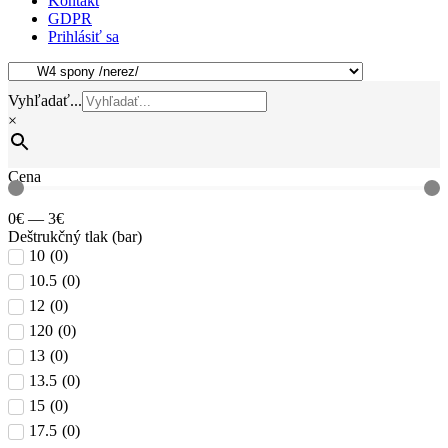
Kontakt
GDPR
Prihlásiť sa
Vyhľadať...
×
Cena
0
€
—
3
€
Deštrukčný tlak (bar)
10
(
0
)
10.5
(
0
)
12
(
0
)
120
(
0
)
13
(
0
)
13.5
(
0
)
15
(
0
)
17.5
(
0
)