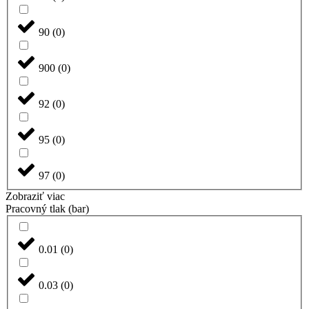
90
(
0
)
900
(
0
)
92
(
0
)
95
(
0
)
97
(
0
)
Zobraziť viac
Pracovný tlak (bar)
0.01
(
0
)
0.03
(
0
)