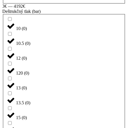
3
€
—
4192
€
Deštrukčný tlak (bar)
10
(
0
)
10.5
(
0
)
12
(
0
)
120
(
0
)
13
(
0
)
13.5
(
0
)
15
(
0
)