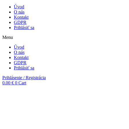
Úvod
O nás
Kontakt
GDPR
Prihlásiť sa
Menu
Úvod
O nás
Kontakt
GDPR
Prihlásiť sa
Prihlásenie / Registrácia
0.00
€
0
Cart