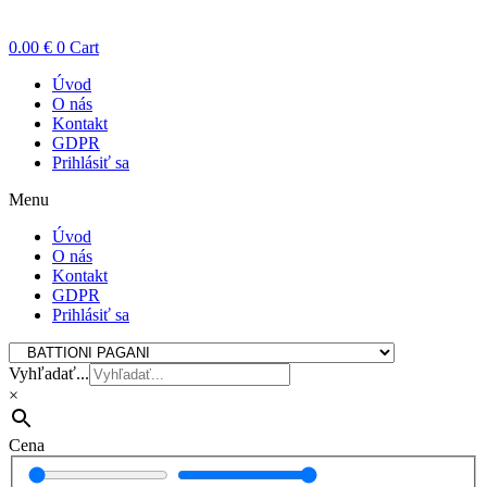
0.00
€
0
Cart
Úvod
O nás
Kontakt
GDPR
Prihlásiť sa
Menu
Úvod
O nás
Kontakt
GDPR
Prihlásiť sa
Vyhľadať...
×
Cena