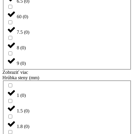
6.5
(
0
)
60
(
0
)
7.5
(
0
)
8
(
0
)
9
(
0
)
Zobraziť viac
Hrúbka steny (mm)
1
(
0
)
1.5
(
0
)
1.8
(
0
)