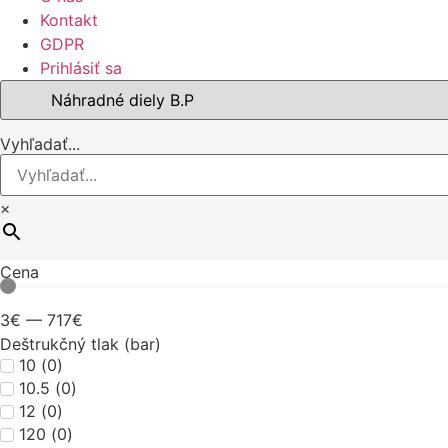
Kontakt
GDPR
Prihlásiť sa
Vyhľadať...
×
Cena
3
€
—
717
€
Deštrukčný tlak (bar)
10
(
0
)
10.5
(
0
)
12
(
0
)
120
(
0
)