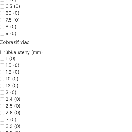
6.5
(
0
)
60
(
0
)
7.5
(
0
)
8
(
0
)
9
(
0
)
Zobraziť viac
Hrúbka steny (mm)
1
(
0
)
1.5
(
0
)
1.8
(
0
)
10
(
0
)
12
(
0
)
2
(
0
)
2.4
(
0
)
2.5
(
0
)
2.6
(
0
)
3
(
0
)
3.2
(
0
)