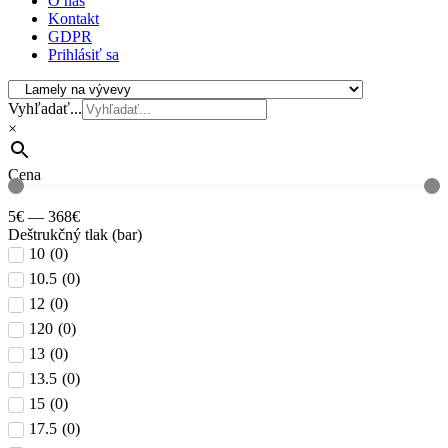
O nás
Kontakt
GDPR
Prihlásiť sa
Vyhľadať...
×
Cena
5
€
—
368
€
Deštrukčný tlak (bar)
10
(
0
)
10.5
(
0
)
12
(
0
)
120
(
0
)
13
(
0
)
13.5
(
0
)
15
(
0
)
17.5
(
0
)