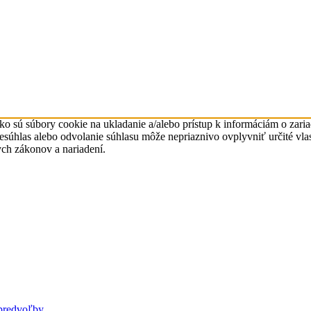
ko sú súbory cookie na ukladanie a/alebo prístup k informáciám o zari
 Nesúhlas alebo odvolanie súhlasu môže nepriaznivo ovplyvniť určité vl
ych zákonov a nariadení.
predvoľby