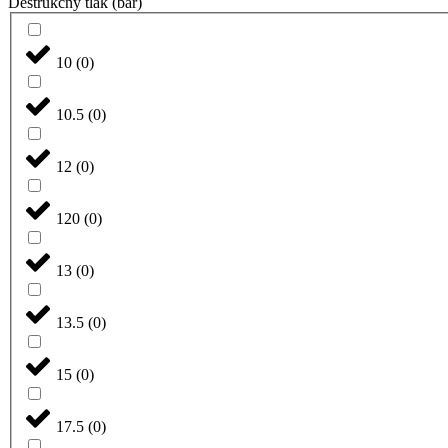
Deštrukčný tlak (bar)
10
(
0
)
10.5
(
0
)
12
(
0
)
120
(
0
)
13
(
0
)
13.5
(
0
)
15
(
0
)
17.5
(
0
)