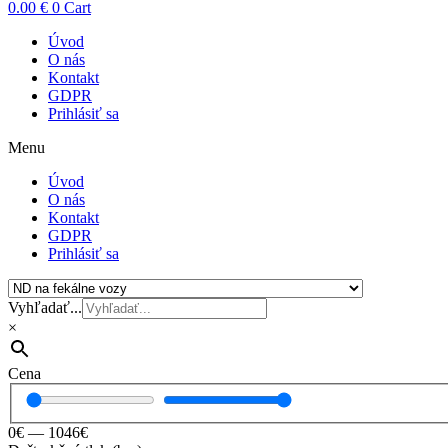
0.00
€
0
Cart
Úvod
O nás
Kontakt
GDPR
Prihlásiť sa
Menu
Úvod
O nás
Kontakt
GDPR
Prihlásiť sa
Vyhľadať...
×
Cena
0
€
—
1046
€