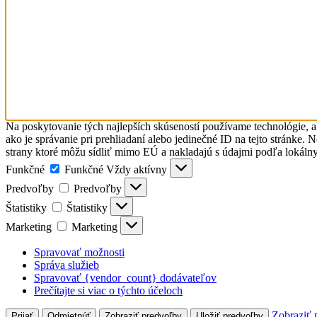
Na poskytovanie tých najlepších skúseností používame technológie, a
ako je správanie pri prehliadaní alebo jedinečné ID na tejto stránke.
strany ktoré môžu sídliť mimo EÚ a nakladajú s údajmi podľa lokáln
Funkčné
Funkčné
Vždy aktívny
Predvoľby
Predvoľby
Štatistiky
Štatistiky
Marketing
Marketing
Spravovať možnosti
Správa služieb
Spravovať {vendor_count} dodávateľov
Prečítajte si viac o týchto účeloch
Zobraziť 
Prijať
Odmietnúť
Zobraziť predvoľby
Uložiť predvoľby