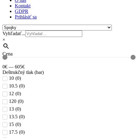
O nás
Kontakt
GDPR
Prihlásiť sa
Vyhľadať...
×
Cena
0
€
—
605
€
Deštrukčný tlak (bar)
10
(
0
)
10.5
(
0
)
12
(
0
)
120
(
0
)
13
(
0
)
13.5
(
0
)
15
(
0
)
17.5
(
0
)