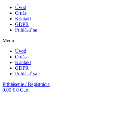
Úvod
O nás
Kontakt
GDPR
Prihlásiť sa
Menu
Úvod
O nás
Kontakt
GDPR
Prihlásiť sa
Prihlásenie / Registrácia
0.00
€
0
Cart