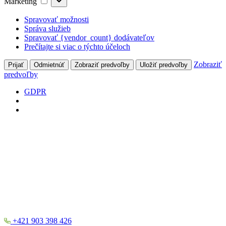
Marketing
Spravovať možnosti
Správa služieb
Spravovať {vendor_count} dodávateľov
Prečítajte si viac o týchto účeloch
Zobraziť
Prijať
Odmietnúť
Zobraziť predvoľby
Uložiť predvoľby
predvoľby
GDPR
+421 903 398 426