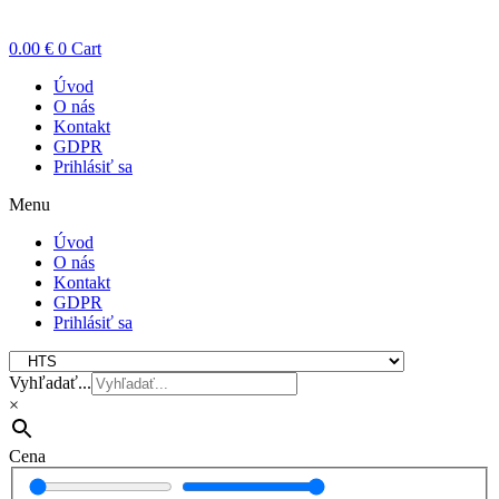
0.00
€
0
Cart
Úvod
O nás
Kontakt
GDPR
Prihlásiť sa
Menu
Úvod
O nás
Kontakt
GDPR
Prihlásiť sa
Vyhľadať...
×
Cena