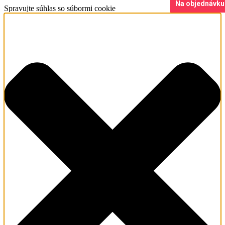
Na objednávku
Na objednávku
Spravujte súhlas so súbormi cookie