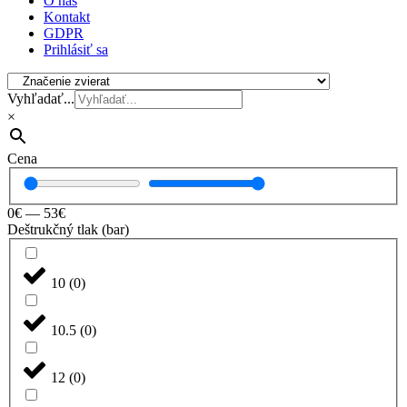
O nás
Kontakt
GDPR
Prihlásiť sa
Vyhľadať...
×
Cena
0
€
—
53
€
Deštrukčný tlak (bar)
10
(
0
)
10.5
(
0
)
12
(
0
)