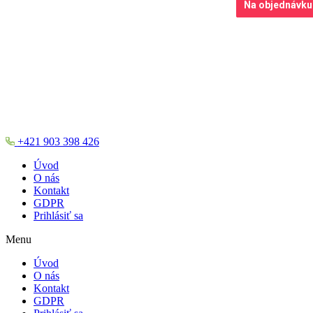
Na objednávku
Na objednávku
Na objednávku
Na objednávku
+421 903 398 426
Úvod
O nás
Kontakt
GDPR
Prihlásiť sa
Menu
Úvod
O nás
Kontakt
GDPR