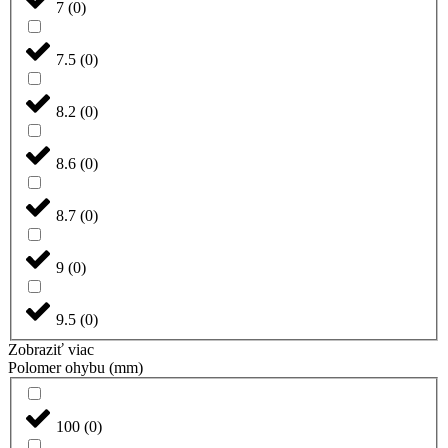
7
(
0
)
7.5
(
0
)
8.2
(
0
)
8.6
(
0
)
8.7
(
0
)
9
(
0
)
9.5
(
0
)
Zobraziť viac
Polomer ohybu (mm)
100
(
0
)