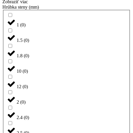
Zobraziť viac
Hrúbka steny (mm)
1
(
0
)
1.5
(
0
)
1.8
(
0
)
10
(
0
)
12
(
0
)
2
(
0
)
2.4
(
0
)
2.5
(
0
)