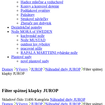
Hadice mliečne a vzduchové
Konvy a konvové dojenie
Podtlakové systémy
Pulzátory
Strukové návlečky
Zberače pre dobytok
Dezinfekčné potreby
Nože MORA of SWEDEN
kuchynské nože
Nože MUSTAD
outdoor lov rybolov
pracovné nôže
RAPALA MARTTIINI rybárske nože
Plastové sudy
nové plastové sudy
Domov
Vývevy
JUROP
Náhradné diely JUROP
Filter spätnej
klapky JUROP
Filter spätnej klapky JUROP
Skladové číslo
11406
Kategória
Náhradné diely JUROP
Domov
Vývevy
JUROP
Náhradné diely JUROP
Filter spätnej