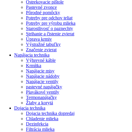
Ostrekovacie pištole
Pastevné zvonce
Pôrodné pomôcky
Potreby pre odchov teliat
Potreby pre výrobu mlieka
Starostlivosť o paznechty
Strihanie a čistenie zvierat
Úprava krmiv
Výstražné tabuľky
Značenie zvierat
Napájacia technika
Výhrevné káble
Krmítka
Napájacie misy
Napájacie nádoby
Napájacie ventily
pastevné napájačky
Plavákové ventily
Termonapájačky
Žlaby a korytá
Dojacia technika
Dojacia technika dopredaj
Chladenie mlieka
Dezinfekcia
Filtrácia mlieka