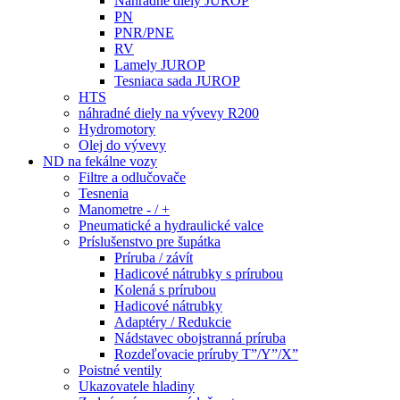
Náhradné diely JUROP
PN
PNR/PNE
RV
Lamely JUROP
Tesniaca sada JUROP
HTS
náhradné diely na vývevy R200
Hydromotory
Olej do vývevy
ND na fekálne vozy
Filtre a odlučovače
Tesnenia
Manometre - / +
Pneumatické a hydraulické valce
Príslušenstvo pre šupátka
Príruba / závít
Hadicové nátrubky s prírubou
Kolená s prírubou
Hadicové nátrubky
Adaptéry / Redukcie
Nádstavec obojstranná príruba
Rozdeľovacie príruby T”/Y”/X”
Poistné ventily
Ukazovatele hladiny