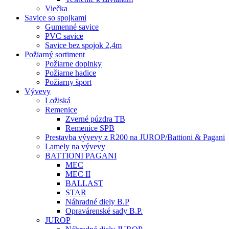
Viečka
Savice so spojkami
Gumenné savice
PVC savice
Savice bez spojok 2,4m
Požiarný sortiment
Požiarne doplnky
Požiarne hadice
Požiarny šport
Vývevy
Ložiská
Remenice
Zverné púzdra TB
Remenice SPB
Prestavba vývevy z R200 na JUROP/Battioni & Pagani
Lamely na vývevy
BATTIONI PAGANI
MEC
MEC II
BALLAST
STAR
Náhradné diely B.P
Opravárenské sady B.P.
JUROP