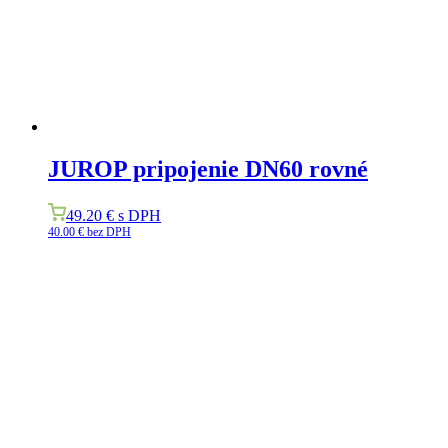
JUROP pripojenie DN60 rovné
49.20
€
s DPH
40.00
€
bez DPH