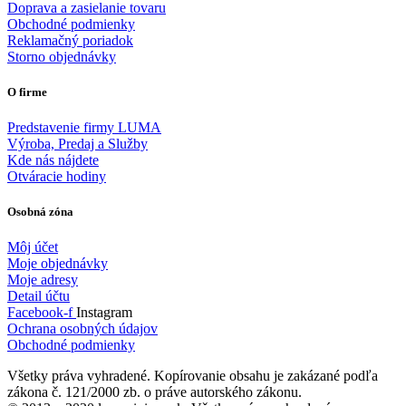
Doprava a zasielanie tovaru
Obchodné podmienky
Reklamačný poriadok
Storno objednávky
O firme
Predstavenie firmy LUMA
Výroba, Predaj a Služby
Kde nás nájdete
Otváracie hodiny
Osobná zóna
Môj účet
Moje objednávky
Moje adresy
Detail účtu
Facebook-f
Instagram
Ochrana osobných údajov
Obchodné podmienky
Všetky práva vyhradené. Kopírovanie obsahu je zakázané podľa
zákona č. 121/2000 zb. o práve autorského zákonu.