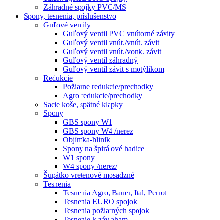
Záhradné spojky PVC/MS
Spony, tesnenia, príslušenstvo
Guľové ventily
Guľový ventil PVC vnútorné závity
Guľový ventil vnút./vnút. závit
Guľový ventil vnút./vonk. závit
Guľový ventil záhradný
Guľový ventil závit s motýlikom
Redukcie
Požiarne redukcie/prechodky
Agro redukcie/prechodky
Sacie koše, spätné klapky
Spony
GBS spony W1
GBS spony W4 /nerez
Objímka-hliník
Spony na špirálové hadice
W1 spony
W4 spony /nerez/
Šupátko vretenové mosadzné
Tesnenia
Tesnenia Agro, Bauer, Ital, Perrot
Tesnenia EURO spojok
Tesnenia požiarných spojok
Tesnenie k závlaham