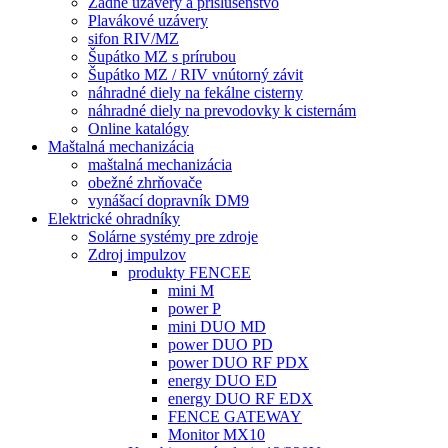
Zadné uzávery a príslušenstvo
Plavákové uzávery
sifon RIV/MZ
Šupátko MZ s prírubou
Šupátko MZ / RIV vnútorný závit
náhradné diely na fekálne cisterny
náhradné diely na prevodovky k cisternám
Online katalógy
Maštalná mechanizácia
maštalná mechanizácia
obežné zhrňovače
vynášací dopravník DM9
Elektrické ohradníky
Solárne systémy pre zdroje
Zdroj impulzov
produkty FENCEE
mini M
power P
mini DUO MD
power DUO PD
power DUO RF PDX
energy DUO ED
energy DUO RF EDX
FENCE GATEWAY
Monitor MX10