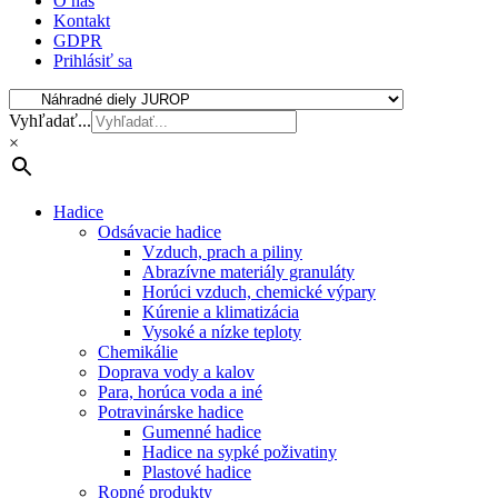
O nás
Kontakt
GDPR
Prihlásiť sa
Vyhľadať...
×
Hadice
Odsávacie hadice
Vzduch, prach a piliny
Abrazívne materiály granuláty
Horúci vzduch, chemické výpary
Kúrenie a klimatizácia
Vysoké a nízke teploty
Chemikálie
Doprava vody a kalov
Para, horúca voda a iné
Potravinárske hadice
Gumenné hadice
Hadice na sypké poživatiny
Plastové hadice
Ropné produkty