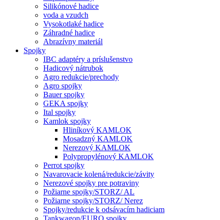
Silikónové hadice
voda a vzudch
Vysokotlaké hadice
Záhradné hadice
Abrazívny materiál
Spojky
IBC adaptéry a príslušenstvo
Hadicový nátrubok
Agro redukcie/prechody
Agro spojky
Bauer spojky
GEKA spojky
Ital spojky
Kamlok spojky
Hliníkový KAMLOK
Mosadzný KAMLOK
Nerezový KAMLOK
Polypropylénový KAMLOK
Perrot spojky
Navarovacie kolená/redukcie/závity
Nerezové spojky pre potraviny
Požiarne spojky/STORZ/ AL
Požiarne spojky/STORZ/ Nerez
Spojky/redukcie k odsávacím hadiciam
Tankwagon/EURO spojky