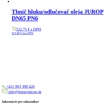
Tlmič hluku/odlučovač oleja JUROP
DN65 PN6
522.75
€
s DPH
425.00
€
bez DPH
+421 903 398 426
info@lumavinicne.sk
Informácie pre zákazníkov