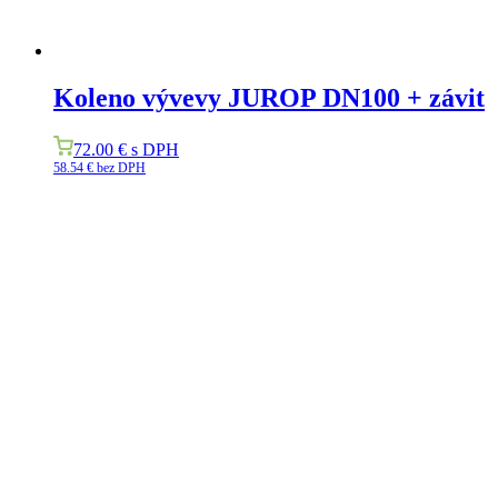
Koleno vývevy JUROP DN100 + závit
72.00
€
s DPH
58.54
€
bez DPH