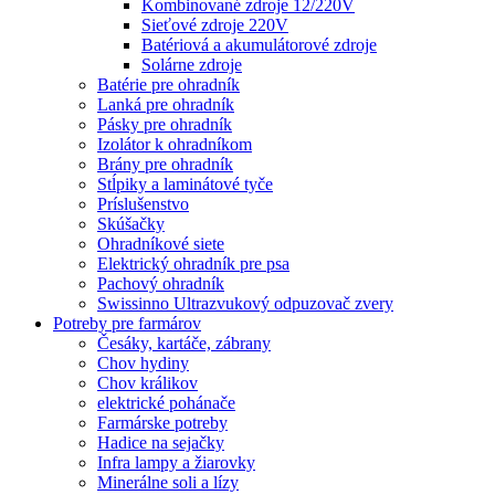
Kombinované zdroje 12/220V
Sieťové zdroje 220V
Batériová a akumulátorové zdroje
Solárne zdroje
Batérie pre ohradník
Lanká pre ohradník
Pásky pre ohradník
Izolátor k ohradníkom
Brány pre ohradník
Stĺpiky a laminátové tyče
Príslušenstvo
Skúšačky
Ohradníkové siete
Elektrický ohradník pre psa
Pachový ohradník
Swissinno Ultrazvukový odpuzovač zvery
Potreby pre farmárov
Česáky, kartáče, zábrany
Chov hydiny
Chov králikov
elektrické pohánače
Farmárske potreby
Hadice na sejačky
Infra lampy a žiarovky
Minerálne soli a lízy