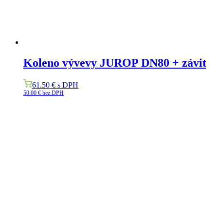
Koleno vývevy JUROP DN80 + závit
61.50
€
s DPH
50.00
€
bez DPH