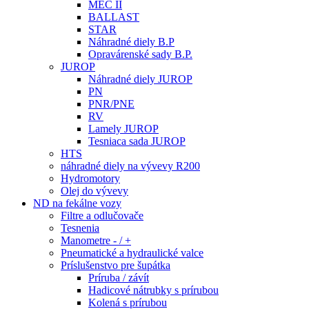
MEC II
BALLAST
STAR
Náhradné diely B.P
Opravárenské sady B.P.
JUROP
Náhradné diely JUROP
PN
PNR/PNE
RV
Lamely JUROP
Tesniaca sada JUROP
HTS
náhradné diely na vývevy R200
Hydromotory
Olej do vývevy
ND na fekálne vozy
Filtre a odlučovače
Tesnenia
Manometre - / +
Pneumatické a hydraulické valce
Príslušenstvo pre šupátka
Príruba / závít
Hadicové nátrubky s prírubou
Kolená s prírubou