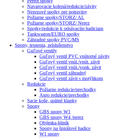
Perrot spojky
Navarovacie kolená/redukcie/závity
Nerezové spojky pre potraviny
Požiarne spojky/STORZ/ AL
Požiarne spojky/STORZ/ Nerez
Spojky/redukcie k odsávacím hadiciam
Tankwagon/EURO spojky
Záhradné spojky PVC/MS
Spony, tesnenia, príslušenstvo
Guľové ventily
Guľový ventil PVC vnútorné závity
Guľový ventil vnút./vnút. závit
Guľový ventil vnút./vonk. závit
Guľový ventil záhradný
Guľový ventil závit s motýlikom
Redukcie
Požiarne redukcie/prechodky
Agro redukcie/prechodky
Sacie koše, spätné klapky
Spony
GBS spony W1
GBS spony W4 /nerez
Objímka-hliník
Spony na špirálové hadice
W1 spony