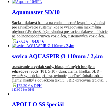
Aquamaster SD/10
Sacia
a
tlaková
hadica
na
vodu
a
inertné
kvapaliny
vhodná
pre
zavlažovacie
systémy
,
kde je vyžadovaná
maximálna
ohybnosť.Predovšetkým
vhodná
pre
sacie
a
tlakové aplikácie
na
poľnohospodárskych
vozidlách
,
cisternových vozidlách
atď
27.63
€
–
84.87
€
savica AQUASPIR Ø 110mm / 2,4m
-
nasávanie a výtlak vody, blata, tekutých hnojív a
odpadovej vody
(PH: 5-10) -duša: čierna, hladká, SBR -
výstuž: syntetická priadza, ovinutie, oceľová špirála -obal:
čierny, hladký s odtlačkom textilu, SBR -pracovná teplota:
-35 °C/+80 °C
172.20
€
s DPH
140.00
€
bez DPH
APOLLO SS špeciál