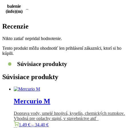
balenie
⬤
1599
160
5600
9.5
–
(info)(m)
Recenzie
Nikto zatiaľ nepridal hodnotenie.
Tento produkt môžu ohodnotiť len prihlásení zákazníci, ktorí si ho
kúpili.
Súvisiace produkty
Súvisiace produkty
Mercurio M
Doprava
vody
,
umelé hnojivá
,
kyselín
,
chemických
roztokov
.
Vhodná
pre
oplachy
stajní
,
v stavebníctve
atď
1.49
€
–
34.40
€