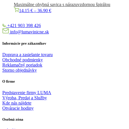
Maximálne ohybná savica
s
nárazuvzdornou
špirálou
14.15
€
–
36.90
€
+421 903 398 426
info@lumavinicne.sk
Informácie pre zákazníkov
Doprava a zasielanie tovaru
Obchodné podmienky
Reklamačný poriadok
Storno objednávky
O firme
Predstavenie firmy LUMA
Výroba, Predaj a Služby
Kde nás nájdete
Otváracie hodiny
Osobná zóna