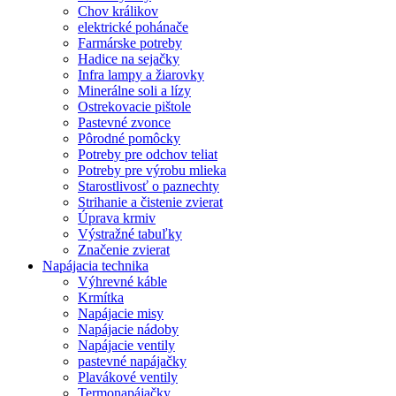
Chov králikov
elektrické pohánače
Farmárske potreby
Hadice na sejačky
Infra lampy a žiarovky
Minerálne soli a lízy
Ostrekovacie pištole
Pastevné zvonce
Pôrodné pomôcky
Potreby pre odchov teliat
Potreby pre výrobu mlieka
Starostlivosť o paznechty
Strihanie a čistenie zvierat
Úprava krmiv
Výstražné tabuľky
Značenie zvierat
Napájacia technika
Výhrevné káble
Krmítka
Napájacie misy
Napájacie nádoby
Napájacie ventily
pastevné napájačky
Plavákové ventily
Termonapájačky