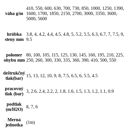
410, 550, 600, 630, 700, 730, 850, 1000, 1250, 1390,
váha g/m
1600, 1700, 1850, 2150, 2700, 3000, 3350, 3600,
⬤
1564
100
2700
6.7
5000, 5600
⬤
1190
105
2700
6.7
hrúbka
3.8, 4, 4.2, 4.4, 4.5, 4.8, 5, 5.2, 5.5, 6.3, 6.7, 7, 7.5, 9,
steny mm
9.5
⬤
110
3000
7
polomer
80, 100, 105, 115, 125, 130, 145, 160, 195, 210, 225,
ohybu mm
250, 260, 300, 330, 335, 360, 390, 410, 500, 550
deštrukčný
15, 13, 12, 10, 9, 8, 7.5, 6.5, 6, 5.5, 4.5
tlak(bar)
⬤
120
3350
7.5
pracovný
3, 2.6, 2.4, 2.2, 2, 1.8, 1.6, 1.5, 1.3, 1.2, 1.1, 0.9
tlak (bar)
⬤
1569
127
3600
7.5
podtlak
8, 7, 6
(m/H2O)
⬤
1593
150
5000
9
Merná
(1m)
jednotka