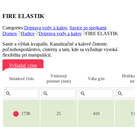
FIRE ELASTIK
Categories
Doprava vody a kalov
,
Savice so spojkami
Domov
Hadice
Doprava vody a kalov
FIRE ELASTIK
Sanie a výtlak kvapalín. Kanalizačné
a
kalové
čistenie
,
poľnohospodárstvo
,
cisterny
a
tam
,
kde sa vyžaduje
vysoká
flexibilita
pri manipulácii
.
Vyžiadať cenu
Vnútorný
Hrúbka 
Skladové číslo
Váha g/m
priemer (mm)
mm
⬤
1738
25
410
3.8