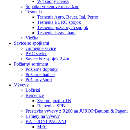
W4 spony /nerez/
Šupátko vretenové mosadzné
Tesnenia
Tesnenia Agro, Bauer, Ital, Perrot
Tesnenia EURO spojok
Tesnenia požiarných spojok
Tesnenie k závlaham
Viečka
Savice so spojkami
Gumenné savice
PVC savice
Savice bez spojok 2,4m
Požiarný sortiment
Požiarne doplnky
Požiarne hadice
Požiarny šport
Vývevy
Ložiská
Remenice
Zverné púzdra TB
Remenice SPB
Prestavba vývevy z R200 na JUROP/Battioni & Pagani
Lamely na vývevy
BATTIONI PAGANI
MEC