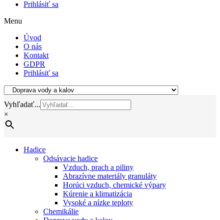
Prihlásiť sa
Menu
Úvod
O nás
Kontakt
GDPR
Prihlásiť sa
Vyhľadať...
×
Hadice
Odsávacie hadice
Vzduch, prach a piliny
Abrazívne materiály granuláty
Horúci vzduch, chemické výpary
Kúrenie a klimatizácia
Vysoké a nízke teploty
Chemikálie