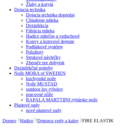
Žlaby a korytá
Dojacia technika
Dojacia technika dopredaj
Chladenie mlieka
Dezinfekcia
Filtrácia mlieka
Hadice mliečne a vzduchové
Konvy a konvové dojenie
Podtlakové systémy
Pulzátory
Strukové návlečky
Zberače pre dobytok
Dezinfekčné potreby
Nože MORA of SWEDEN
kuchynské nože
Nože MUSTAD
outdoor lov rybolov
pracovné nôže
RAPALA MARTTIINI rybárske nože
Plastové sudy
nové plastové sudy
Domov
Hadice
Doprava vody a kalov
FIRE ELASTIK