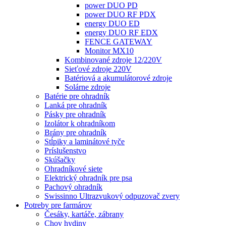
power DUO PD
power DUO RF PDX
energy DUO ED
energy DUO RF EDX
FENCE GATEWAY
Monitor MX10
Kombinované zdroje 12/220V
Sieťové zdroje 220V
Batériová a akumulátorové zdroje
Solárne zdroje
Batérie pre ohradník
Lanká pre ohradník
Pásky pre ohradník
Izolátor k ohradníkom
Brány pre ohradník
Stĺpiky a laminátové tyče
Príslušenstvo
Skúšačky
Ohradníkové siete
Elektrický ohradník pre psa
Pachový ohradník
Swissinno Ultrazvukový odpuzovač zvery
Potreby pre farmárov
Česáky, kartáče, zábrany
Chov hydiny