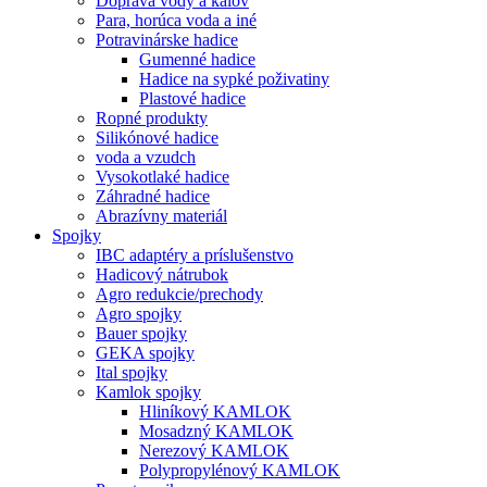
Doprava vody a kalov
Para, horúca voda a iné
Potravinárske hadice
Gumenné hadice
Hadice na sypké poživatiny
Plastové hadice
Ropné produkty
Silikónové hadice
voda a vzudch
Vysokotlaké hadice
Záhradné hadice
Abrazívny materiál
Spojky
IBC adaptéry a príslušenstvo
Hadicový nátrubok
Agro redukcie/prechody
Agro spojky
Bauer spojky
GEKA spojky
Ital spojky
Kamlok spojky
Hliníkový KAMLOK
Mosadzný KAMLOK
Nerezový KAMLOK
Polypropylénový KAMLOK