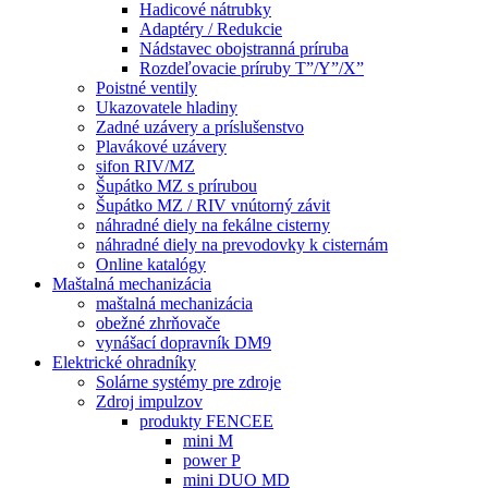
Hadicové nátrubky
Adaptéry / Redukcie
Nádstavec obojstranná príruba
Rozdeľovacie príruby T”/Y”/X”
Poistné ventily
Ukazovatele hladiny
Zadné uzávery a príslušenstvo
Plavákové uzávery
sifon RIV/MZ
Šupátko MZ s prírubou
Šupátko MZ / RIV vnútorný závit
náhradné diely na fekálne cisterny
náhradné diely na prevodovky k cisternám
Online katalógy
Maštalná mechanizácia
maštalná mechanizácia
obežné zhrňovače
vynášací dopravník DM9
Elektrické ohradníky
Solárne systémy pre zdroje
Zdroj impulzov
produkty FENCEE
mini M
power P
mini DUO MD