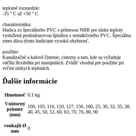
⬤
1185
50
1000
4.8
teplotné
rozmedzie:
-35
°
C
až +50
°
C
charakteristika:
⬤
52
1000
4.8
Hadica
zo špeciálneho
PVC
s
prímesou
NBR
pre
nízke teploty
vystužená
protinárazovou
špirálou
z
nemäkčeného
PVC
.
Špeciálna
zmes
dáva týmto
hadiciam
vysokú
ohybnosť
.
⬤
1186
60
1250
5
použitie:
Kanalizačné
a
kalové
čistenie
,
cisterny
a
tam
,
kde sa vyžaduje
väčšia
flexibilita
pri manipulácii
.
Zvlášť
vhodná
pre
použitie
pri
⬤
1187
63
1390
5.2
veľmi
nízkych teplotách
.
Ďalšie informácie
⬤
1188
70
1600
5.5
Hmotnosť
0.1 kg
⬤
1184
76
1700
5.5
Vnútorný
100, 105, 110, 120, 127, 150, 160, 25, 30, 32, 35, 38,
priemer
40, 45, 50, 52, 60, 63, 70, 76, 80, 90
(mm)
⬤
1189
80
1850
6.3
vonkajší Ø
0
mm
⬤
1646
90
2150
6.3