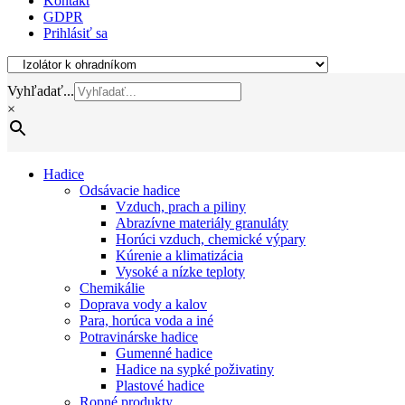
Kontakt
GDPR
Prihlásiť sa
Vyhľadať...
×
Hadice
Odsávacie hadice
Vzduch, prach a piliny
Abrazívne materiály granuláty
Horúci vzduch, chemické výpary
Kúrenie a klimatizácia
Vysoké a nízke teploty
Chemikálie
Doprava vody a kalov
Para, horúca voda a iné
Potravinárske hadice
Gumenné hadice
Hadice na sypké poživatiny
Plastové hadice
Ropné produkty