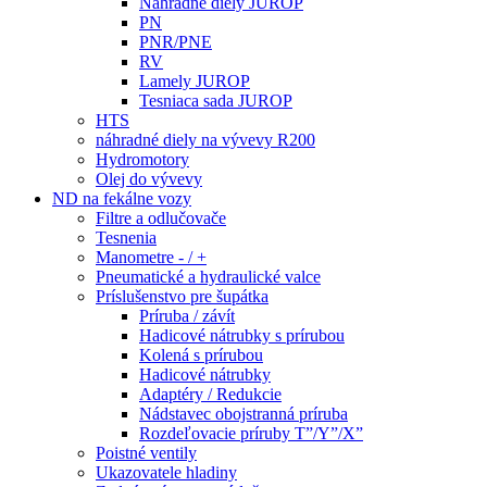
Náhradné diely JUROP
PN
PNR/PNE
RV
Lamely JUROP
Tesniaca sada JUROP
HTS
náhradné diely na vývevy R200
Hydromotory
Olej do vývevy
ND na fekálne vozy
Filtre a odlučovače
Tesnenia
Manometre - / +
Pneumatické a hydraulické valce
Príslušenstvo pre šupátka
Príruba / závít
Hadicové nátrubky s prírubou
Kolená s prírubou
Hadicové nátrubky
Adaptéry / Redukcie
Nádstavec obojstranná príruba
Rozdeľovacie príruby T”/Y”/X”
Poistné ventily
Ukazovatele hladiny