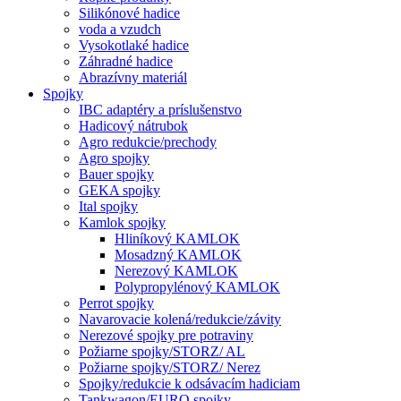
Silikónové hadice
voda a vzudch
Vysokotlaké hadice
Záhradné hadice
Abrazívny materiál
Spojky
IBC adaptéry a príslušenstvo
Hadicový nátrubok
Agro redukcie/prechody
Agro spojky
Bauer spojky
GEKA spojky
Ital spojky
Kamlok spojky
Hliníkový KAMLOK
Mosadzný KAMLOK
Nerezový KAMLOK
Polypropylénový KAMLOK
Perrot spojky
Navarovacie kolená/redukcie/závity
Nerezové spojky pre potraviny
Požiarne spojky/STORZ/ AL
Požiarne spojky/STORZ/ Nerez
Spojky/redukcie k odsávacím hadiciam
Tankwagon/EURO spojky