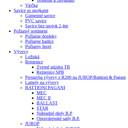
Tesnenie k závlaham
Viečka
Savice so spojkami
Gumenné savice
PVC savice
Savice bez spojok 2,4m
Požiarný sortiment
Požiarne doplnky
Požiarne hadice
Požiarny šport
Vývevy
Ložiská
Remenice
Zverné púzdra TB
Remenice SPB
Prestavba vývevy z R200 na JUROP/Battioni & Pagani
Lamely na vývevy
BATTIONI PAGANI
MEC
MEC II
BALLAST
STAR
Náhradné diely B.P
Opravárenské sady B.P.
JUROP