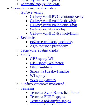
Záhradné spojky PVC/MS
Spony, tesnenia, príslušenstvo
Guľové ventily
Guľový ventil PVC vnútorné závity
Guľový ventil vnút./vnút. závit
Guľový ventil vnút./vonk. závit
Guľový ventil záhradný
Guľový ventil závit s motýlikom
Redukcie
Požiarne redukcie/prechodky
Agro redukcie/prechodky
Sacie koše, spätné klapky
Spony
GBS spony W1
GBS spony W4 /nerez
Objímka-hliník
Spony na špirálové hadice
W1 spony
W4 spony /nerez/
Šupátko vretenové mosadzné
Tesnenia
Tesnenia Agro, Bauer, Ital, Perrot
Tesnenia EURO spojok
Tesnenia požiarných spojok