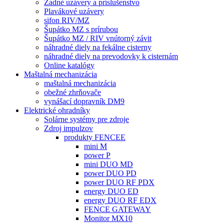
Zadné uzávery a príslušenstvo
Plavákové uzávery
sifon RIV/MZ
Šupátko MZ s prírubou
Šupátko MZ / RIV vnútorný závit
náhradné diely na fekálne cisterny
náhradné diely na prevodovky k cisternám
Online katalógy
Maštalná mechanizácia
maštalná mechanizácia
obežné zhrňovače
vynášací dopravník DM9
Elektrické ohradníky
Solárne systémy pre zdroje
Zdroj impulzov
produkty FENCEE
mini M
power P
mini DUO MD
power DUO PD
power DUO RF PDX
energy DUO ED
energy DUO RF EDX
FENCE GATEWAY
Monitor MX10