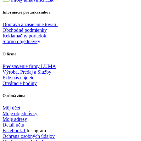
Informácie pre zákazníkov
Doprava a zasielanie tovaru
Obchodné podmienky
Reklamačný poriadok
Storno objednávky
O firme
Predstavenie firmy LUMA
Výroba, Predaj a Služby
Kde nás nájdete
Otváracie hodiny
Osobná zóna
Môj účet
Moje objednávky
Moje adresy
Detail účtu
Facebook-f
Instagram
Ochrana osobných údajov