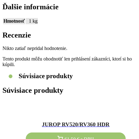
Ďalšie informácie
Swissinno Ultrazvukový odpuzovač zvery
Potreby pre výrobu mlieka
Hmotnosť
1 kg
Starostlivosť o paznechty
Recenzie
Strihanie a čistenie zvierat
Nikto zatiaľ nepridal hodnotenie.
Tento produkt môžu ohodnotiť len prihlásení zákazníci, ktorí si ho
Úprava krmiv
kúpili.
Súvisiace produkty
Výstražné tabuľky
Súvisiace produkty
Značenie zvierat
JUROP RV520/RV360 HDR
61.50
€
s DPH