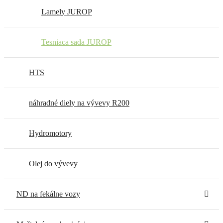
Tankwagon/EURO spojky
Opravárenské sady B.P.
Lamely JUROP
Záhradné spojky PVC/MS
Tesniaca sada JUROP
HTS
náhradné diely na vývevy R200
Hydromotory
Olej do vývevy
ND na fekálne vozy