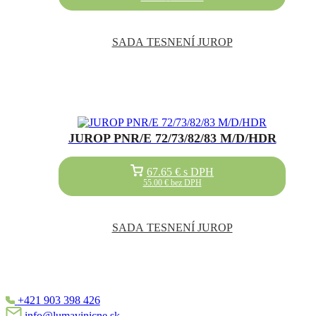
SADA TESNENÍ JUROP
JUROP PNR/E 72/73/82/83 M/D/HDR
67.65
€
s DPH
55.00
€
bez DPH
SADA TESNENÍ JUROP
+421 903 398 426
info@lumavinicne.sk