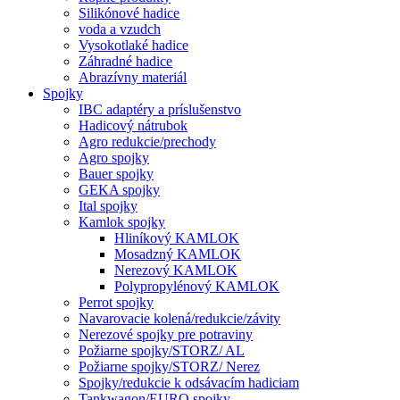
Silikónové hadice
voda a vzudch
Vysokotlaké hadice
Záhradné hadice
Abrazívny materiál
Spojky
IBC adaptéry a príslušenstvo
Hadicový nátrubok
Agro redukcie/prechody
Agro spojky
Bauer spojky
GEKA spojky
Ital spojky
Kamlok spojky
Hliníkový KAMLOK
Mosadzný KAMLOK
Nerezový KAMLOK
Polypropylénový KAMLOK
Perrot spojky
Navarovacie kolená/redukcie/závity
Nerezové spojky pre potraviny
Požiarne spojky/STORZ/ AL
Požiarne spojky/STORZ/ Nerez
Spojky/redukcie k odsávacím hadiciam
Tankwagon/EURO spojky