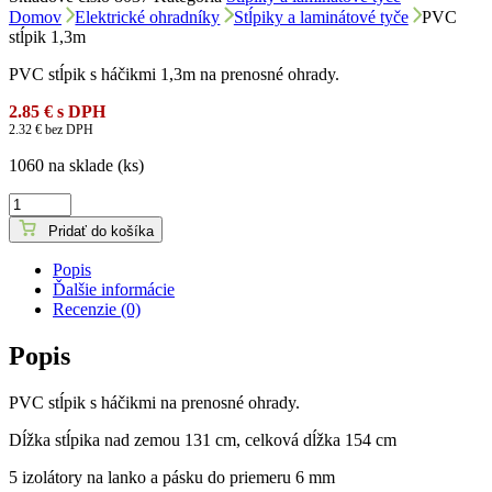
Domov
Elektrické ohradníky
Stĺpiky a laminátové tyče
PVC
stĺpik 1,3m
PVC stĺpik s háčikmi 1,3m na prenosné ohrady.
2.85
€
s DPH
2.32
€
bez DPH
1060 na sklade (ks)
množstvo
PVC
Pridať do košíka
stĺpik
1,3m
Popis
Ďalšie informácie
Recenzie (0)
Popis
PVC stĺpik s háčikmi na prenosné ohrady.
Dĺžka
stĺpika
nad zemou
131
cm
,
celková
dĺžka
154
cm
5
izolátory
na
lanko
a
pásku
do priemeru
6
mm