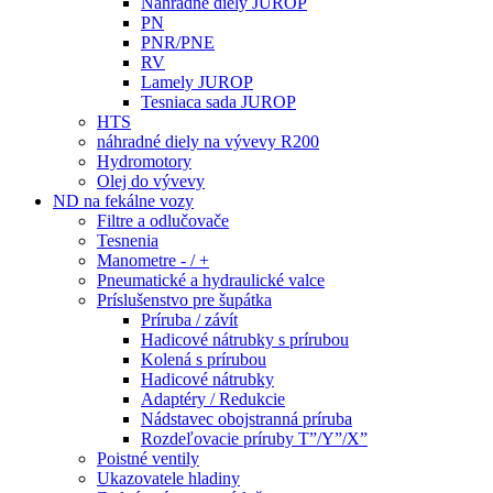
Náhradné diely JUROP
PN
PNR/PNE
RV
Lamely JUROP
Tesniaca sada JUROP
HTS
náhradné diely na vývevy R200
Hydromotory
Olej do vývevy
ND na fekálne vozy
Filtre a odlučovače
Tesnenia
Manometre - / +
Pneumatické a hydraulické valce
Príslušenstvo pre šupátka
Príruba / závít
Hadicové nátrubky s prírubou
Kolená s prírubou
Hadicové nátrubky
Adaptéry / Redukcie
Nádstavec obojstranná príruba
Rozdeľovacie príruby T”/Y”/X”
Poistné ventily
Ukazovatele hladiny