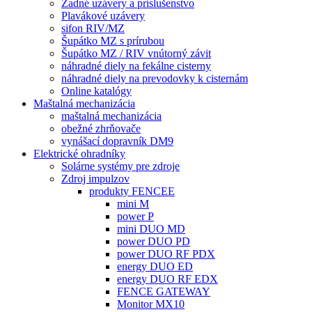
Zadné uzávery a príslušenstvo
Plavákové uzávery
sifon RIV/MZ
Šupátko MZ s prírubou
Šupátko MZ / RIV vnútorný závit
náhradné diely na fekálne cisterny
náhradné diely na prevodovky k cisternám
Online katalógy
Maštalná mechanizácia
maštalná mechanizácia
obežné zhrňovače
vynášací dopravník DM9
Elektrické ohradníky
Solárne systémy pre zdroje
Zdroj impulzov
produkty FENCEE
mini M
power P
mini DUO MD
power DUO PD
power DUO RF PDX
energy DUO ED
energy DUO RF EDX
FENCE GATEWAY
Monitor MX10