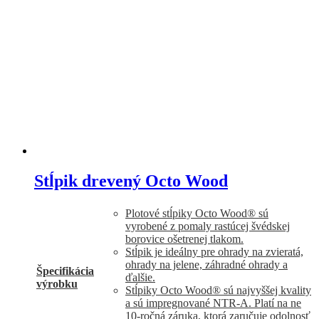
Stĺpik drevený Octo Wood
Plotové stĺpiky Octo Wood® sú
vyrobené z pomaly rastúcej švédskej
borovice ošetrenej tlakom.
Stĺpik je ideálny pre ohrady na zvieratá,
ohrady na jelene, záhradné ohrady a
Špecifikácia
ďalšie.
výrobku
Stĺpiky Octo Wood® sú najvyššej kvality
a sú impregnované NTR-A. Platí na ne
10-ročná záruka, ktorá zaručuje odolnosť