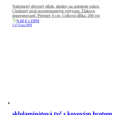
Nabrúsený drevený stĺpik, ideálny na oplotenie rohov.
Chránený proti poveternostným vplyvom-
Tlakovo
impregnované.
Priemer: 6 cm,
Celková dĺžka: 200 cm
6.60
€
s DPH
5.37
€
bez DPH
sklolaminátová tyč s kovovým hrotom