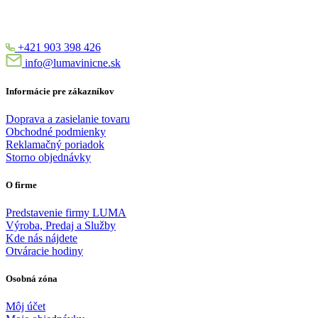
+421 903 398 426
info@lumavinicne.sk
Informácie pre zákazníkov
Doprava a zasielanie tovaru
Obchodné podmienky
Reklamačný poriadok
Storno objednávky
O firme
Predstavenie firmy LUMA
Výroba, Predaj a Služby
Kde nás nájdete
Otváracie hodiny
Osobná zóna
Môj účet