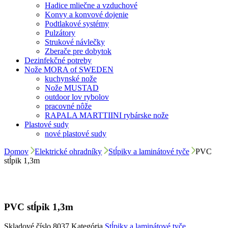
Hadice mliečne a vzduchové
Konvy a konvové dojenie
Podtlakové systémy
Pulzátory
Strukové návlečky
Zberače pre dobytok
Dezinfekčné potreby
Nože MORA of SWEDEN
kuchynské nože
Nože MUSTAD
outdoor lov rybolov
pracovné nôže
RAPALA MARTTIINI rybárske nože
Plastové sudy
nové plastové sudy
Domov
Elektrické ohradníky
Stĺpiky a laminátové tyče
PVC
stĺpik 1,3m
PVC stĺpik 1,3m
Skladové číslo
8037
Kategória
Stĺpiky a laminátové tyče