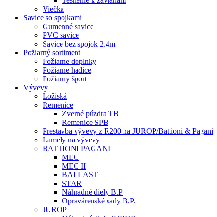
Tesnenie k závlaham
Viečka
Savice so spojkami
Gumenné savice
PVC savice
Savice bez spojok 2,4m
Požiarný sortiment
Požiarne doplnky
Požiarne hadice
Požiarny šport
Vývevy
Ložiská
Remenice
Zverné púzdra TB
Remenice SPB
Prestavba vývevy z R200 na JUROP/Battioni & Pagani
Lamely na vývevy
BATTIONI PAGANI
MEC
MEC II
BALLAST
STAR
Náhradné diely B.P
Opravárenské sady B.P.
JUROP