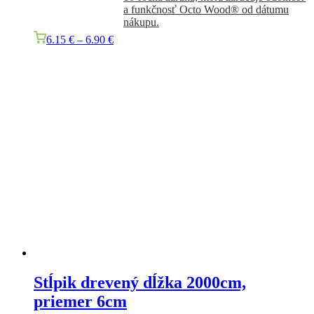
a funkčnosť Octo Wood® od dátumu
nákupu.
6.15
€
–
6.90
€
Stĺpik drevený dĺžka 2000cm,
priemer 6cm