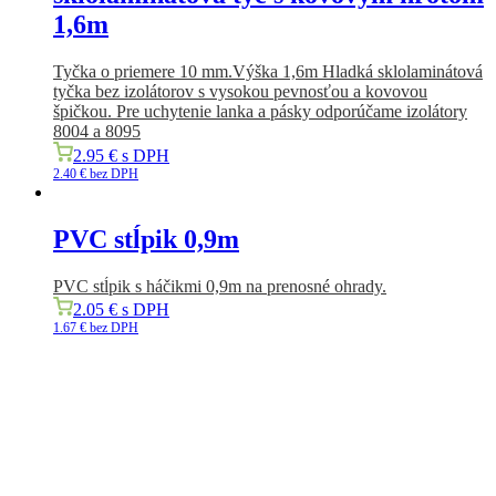
1,6m
Tyčka o priemere 10 mm.Výška 1,6m
Hladká sklolaminátová
tyčka bez izolátorov s vysokou pevnosťou a kovovou
špičkou.
Pre uchytenie lanka a pásky odporúčame izolátory
8004 a 8095
2.95
€
s DPH
2.40
€
bez DPH
PVC stĺpik 0,9m
PVC stĺpik s háčikmi 0,9m na prenosné ohrady.
2.05
€
s DPH
1.67
€
bez DPH