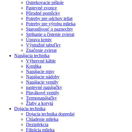
Ostrekovacie pištole
Pastevné zvonce
Pôrodné pomôcky
Potreby pre odchov teliat
Potreby pre výrobu mlieka
Starostlivosť o paznechty
Strihanie a čistenie zvierat
Úprava krmiv
Výstražné tabuľky
Značenie zvierat
Napájacia technika
Výhrevné káble
Krmítka
Napájacie misy
Napájacie nádoby
Napájacie ventily
pastevné napájačky
Plavákové ventily
Termonapájačky
Žlaby a korytá
Dojacia technika
Dojacia technika dopredaj
Chladenie mlieka
Dezinfekcia
Filtrácia mlieka