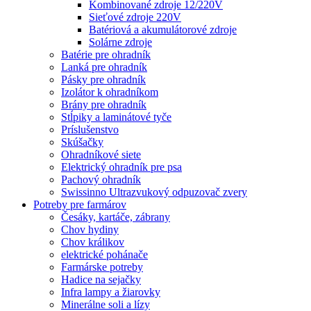
Kombinované zdroje 12/220V
Sieťové zdroje 220V
Batériová a akumulátorové zdroje
Solárne zdroje
Batérie pre ohradník
Lanká pre ohradník
Pásky pre ohradník
Izolátor k ohradníkom
Brány pre ohradník
Stĺpiky a laminátové tyče
Príslušenstvo
Skúšačky
Ohradníkové siete
Elektrický ohradník pre psa
Pachový ohradník
Swissinno Ultrazvukový odpuzovač zvery
Potreby pre farmárov
Česáky, kartáče, zábrany
Chov hydiny
Chov králikov
elektrické pohánače
Farmárske potreby
Hadice na sejačky
Infra lampy a žiarovky
Minerálne soli a lízy