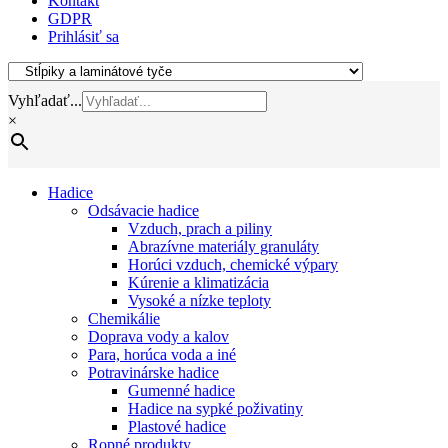
Kontakt
GDPR
Prihlásiť sa
Vyhľadať...
×
Hadice
Odsávacie hadice
Vzduch, prach a piliny
Abrazívne materiály granuláty
Horúci vzduch, chemické výpary
Kúrenie a klimatizácia
Vysoké a nízke teploty
Chemikálie
Doprava vody a kalov
Para, horúca voda a iné
Potravinárske hadice
Gumenné hadice
Hadice na sypké poživatiny
Plastové hadice
Ropné produkty