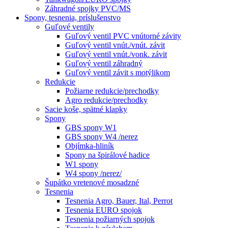
Záhradné spojky PVC/MS
Spony, tesnenia, príslušenstvo
Guľové ventily
Guľový ventil PVC vnútorné závity
Guľový ventil vnút./vnút. závit
Guľový ventil vnút./vonk. závit
Guľový ventil záhradný
Guľový ventil závit s motýlikom
Redukcie
Požiarne redukcie/prechodky
Agro redukcie/prechodky
Sacie koše, spätné klapky
Spony
GBS spony W1
GBS spony W4 /nerez
Objímka-hliník
Spony na špirálové hadice
W1 spony
W4 spony /nerez/
Šupátko vretenové mosadzné
Tesnenia
Tesnenia Agro, Bauer, Ital, Perrot
Tesnenia EURO spojok
Tesnenia požiarných spojok