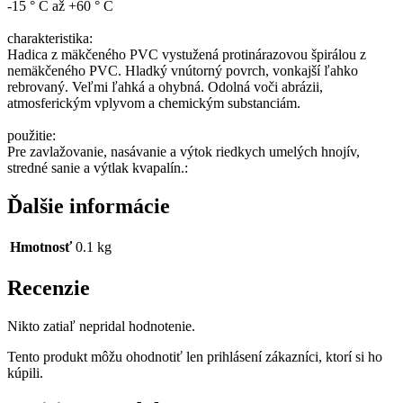
-15
°
C
až
+60
°
C
charakteristika:
Hadica
z
mäkčeného
PVC
vystužená
protinárazovou
špirálou
z
nemäkčeného
PVC
.
Hladký
vnútorný povrch
,
vonkajší
ľahko
rebrovaný
.
Veľmi
ľahká
a
ohybná
.
Odolná
voči
abrázii
,
atmosferickým vplyvom
a
chemickým
substanciám
.
použitie:
Pre
zavlažovanie
,
nasávanie
a
výtok
riedkych
umelých
hnojív
,
stredné
sanie
a
výtlak
kvapalín
.:
Ďalšie informácie
Hmotnosť
0.1 kg
Recenzie
Nikto zatiaľ nepridal hodnotenie.
Tento produkt môžu ohodnotiť len prihlásení zákazníci, ktorí si ho
kúpili.