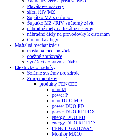
Zadné uzávery a príslušenstvo
Plavákové uzávery
sifon RIV/MZ
Šupátko MZ s prírubou
Šupátko MZ / RIV vnútorný závit
náhradné diely na fekálne cisterny
náhradné diely na prevodovky k cisternám
Online katalógy
Maštalná mechanizácia
maštalná mechanizácia
obežné zhrňovače
vynášací dopravník DM9
Elektrické ohradníky
Solárne systémy pre zdroje
Zdroj impulzov
produkty FENCEE
mini M
power P
mini DUO MD
power DUO PD
power DUO RF PDX
energy DUO ED
energy DUO RF EDX
FENCE GATEWAY
Monitor MX10