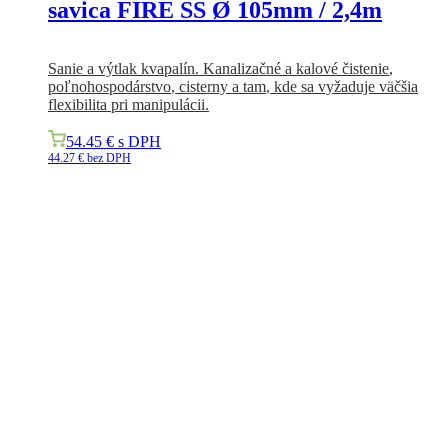
savica FIRE SS Ø 105mm / 2,4m
Sanie a výtlak kvapalín. Kanalizačné
a
kalové
čistenie
,
poľnohospodárstvo
,
cisterny
a
tam
,
kde sa vyžaduje
väčšia
flexibilita
pri manipulácii
.
54.45
€
s DPH
44.27
€
bez DPH