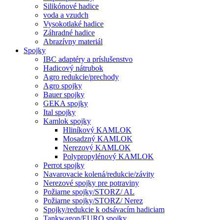
Silikónové hadice
voda a vzudch
Vysokotlaké hadice
Záhradné hadice
Abrazívny materiál
Spojky
IBC adaptéry a príslušenstvo
Hadicový nátrubok
Agro redukcie/prechody
Agro spojky
Bauer spojky
GEKA spojky
Ital spojky
Kamlok spojky
Hliníkový KAMLOK
Mosadzný KAMLOK
Nerezový KAMLOK
Polypropylénový KAMLOK
Perrot spojky
Navarovacie kolená/redukcie/závity
Nerezové spojky pre potraviny
Požiarne spojky/STORZ/ AL
Požiarne spojky/STORZ/ Nerez
Spojky/redukcie k odsávacím hadiciam
Tankwagon/EURO spojky