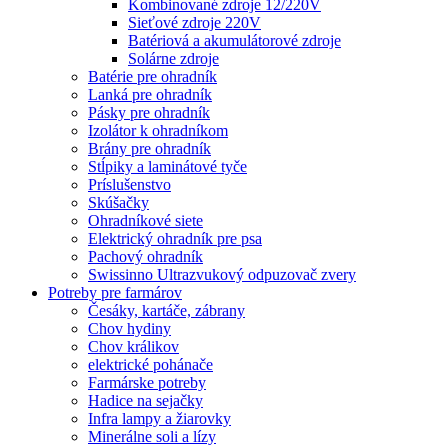
Kombinované zdroje 12/220V
Sieťové zdroje 220V
Batériová a akumulátorové zdroje
Solárne zdroje
Batérie pre ohradník
Lanká pre ohradník
Pásky pre ohradník
Izolátor k ohradníkom
Brány pre ohradník
Stĺpiky a laminátové tyče
Príslušenstvo
Skúšačky
Ohradníkové siete
Elektrický ohradník pre psa
Pachový ohradník
Swissinno Ultrazvukový odpuzovač zvery
Potreby pre farmárov
Česáky, kartáče, zábrany
Chov hydiny
Chov králikov
elektrické pohánače
Farmárske potreby
Hadice na sejačky
Infra lampy a žiarovky
Minerálne soli a lízy