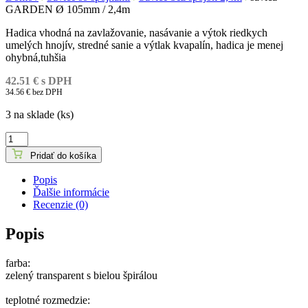
GARDEN Ø 105mm / 2,4m
Hadica vhodná na
zavlažovanie
,
nasávanie
a
výtok
riedkych
umelých
hnojív
,
stredné
sanie
a
výtlak
kvapalín, hadica je menej
ohybná,tuhšia
42.51
€
s DPH
34.56
€
bez DPH
3 na sklade (ks)
množstvo
savica
Pridať do košíka
GARDEN
Ø
Popis
105mm
Ďalšie informácie
/
Recenzie (0)
2,4m
Popis
farba:
zelený
transparent
s
bielou
špirálou
teplotné
rozmedzie
: