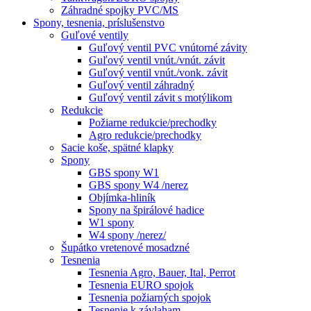
Záhradné spojky PVC/MS
Spony, tesnenia, príslušenstvo
Guľové ventily
Guľový ventil PVC vnútorné závity
Guľový ventil vnút./vnút. závit
Guľový ventil vnút./vonk. závit
Guľový ventil záhradný
Guľový ventil závit s motýlikom
Redukcie
Požiarne redukcie/prechodky
Agro redukcie/prechodky
Sacie koše, spätné klapky
Spony
GBS spony W1
GBS spony W4 /nerez
Objímka-hliník
Spony na špirálové hadice
W1 spony
W4 spony /nerez/
Šupátko vretenové mosadzné
Tesnenia
Tesnenia Agro, Bauer, Ital, Perrot
Tesnenia EURO spojok
Tesnenia požiarných spojok
Tesnenie k závlaham