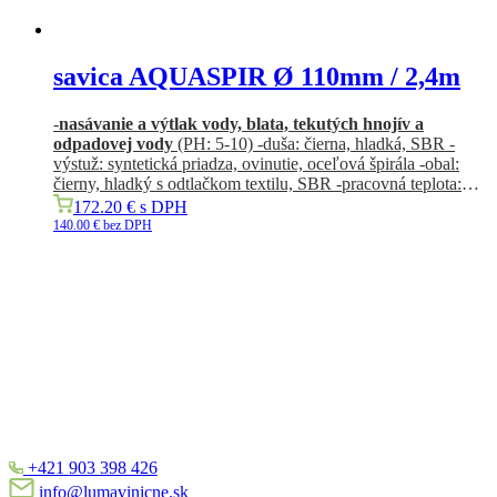
savica AQUASPIR Ø 110mm / 2,4m
-
nasávanie a výtlak vody, blata, tekutých hnojív a
odpadovej vody
(PH: 5-10) -duša: čierna, hladká, SBR -
výstuž: syntetická priadza, ovinutie, oceľová špirála -obal:
čierny, hladký s odtlačkom textilu, SBR -pracovná teplota:
-35 °C/+80 °C
172.20
€
s DPH
140.00
€
bez DPH
+421 903 398 426
info@lumavinicne.sk