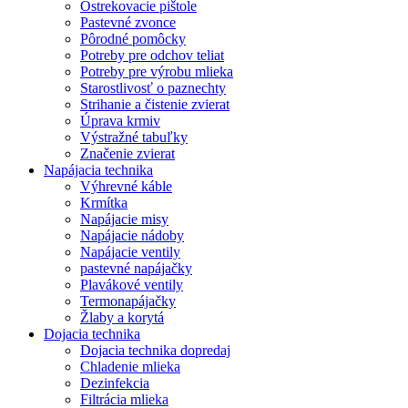
Ostrekovacie pištole
Pastevné zvonce
Pôrodné pomôcky
Potreby pre odchov teliat
Potreby pre výrobu mlieka
Starostlivosť o paznechty
Strihanie a čistenie zvierat
Úprava krmiv
Výstražné tabuľky
Značenie zvierat
Napájacia technika
Výhrevné káble
Krmítka
Napájacie misy
Napájacie nádoby
Napájacie ventily
pastevné napájačky
Plavákové ventily
Termonapájačky
Žlaby a korytá
Dojacia technika
Dojacia technika dopredaj
Chladenie mlieka
Dezinfekcia
Filtrácia mlieka