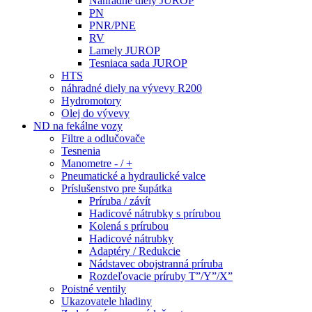
Náhradné diely JUROP
PN
PNR/PNE
RV
Lamely JUROP
Tesniaca sada JUROP
HTS
náhradné diely na vývevy R200
Hydromotory
Olej do vývevy
ND na fekálne vozy
Filtre a odlučovače
Tesnenia
Manometre - / +
Pneumatické a hydraulické valce
Príslušenstvo pre šupátka
Príruba / závít
Hadicové nátrubky s prírubou
Kolená s prírubou
Hadicové nátrubky
Adaptéry / Redukcie
Nádstavec obojstranná príruba
Rozdeľovacie príruby T”/Y”/X”
Poistné ventily
Ukazovatele hladiny