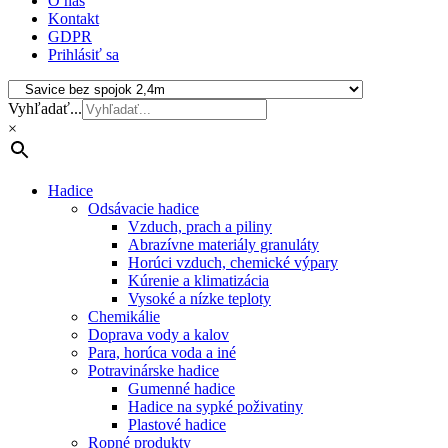
O nás
Kontakt
GDPR
Prihlásiť sa
Vyhľadať...
×
Hadice
Odsávacie hadice
Vzduch, prach a piliny
Abrazívne materiály granuláty
Horúci vzduch, chemické výpary
Kúrenie a klimatizácia
Vysoké a nízke teploty
Chemikálie
Doprava vody a kalov
Para, horúca voda a iné
Potravinárske hadice
Gumenné hadice
Hadice na sypké poživatiny
Plastové hadice
Ropné produkty