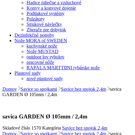
Hadice mliečne a vzduchové
Konvy a konvové dojenie
Podtlakové systémy
Pulzátory
Strukové návlečky
Zberače pre dobytok
Dezinfekčné potreby
Nože MORA of SWEDEN
kuchynské nože
Nože MUSTAD
outdoor lov rybolov
pracovné nôže
RAPALA MARTTIINI rybárske nože
Plastové sudy
nové plastové sudy
Domov
Savice so spojkami
Savice bez spojok 2,4m
savica
GARDEN Ø 105mm / 2,4m
savica GARDEN Ø 105mm / 2,4m
Skladové číslo
1570
Kategória
Savice bez spojok 2,4m
Domov
Savice so spojkami
Savice bez spojok 2,4m
savica