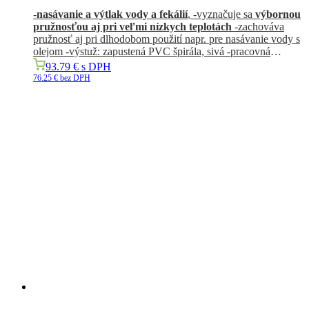
-
nasávanie a výtlak vody a fekálií
, -vyznačuje sa
výbornou
pružnosťou
aj pri veľmi nízkych teplotách
-zachováva
pružnosť aj pri dlhodobom použití napr. pre nasávanie vody s
olejom -výstuž: zapustená PVC špirála, sivá -pracovná
teplota: -40 °C/+60 °C
93.79
€
s DPH
76.25
€
bez DPH