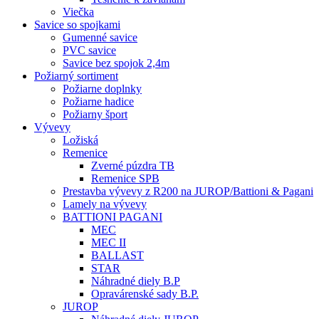
Viečka
Savice so spojkami
Gumenné savice
PVC savice
Savice bez spojok 2,4m
Požiarný sortiment
Požiarne doplnky
Požiarne hadice
Požiarny šport
Vývevy
Ložiská
Remenice
Zverné púzdra TB
Remenice SPB
Prestavba vývevy z R200 na JUROP/Battioni & Pagani
Lamely na vývevy
BATTIONI PAGANI
MEC
MEC II
BALLAST
STAR
Náhradné diely B.P
Opravárenské sady B.P.
JUROP