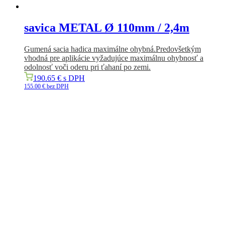
savica METAL Ø 110mm / 2,4m
Gumená sacia hadica maximálne ohybná.
Predovšetkým
vhodná
pre
aplikácie vyžadujúce
maximálnu
ohybnosť
a
odolnosť
voči
oderu
pri ťahaní
po zemi
.
190.65
€
s DPH
155.00
€
bez DPH