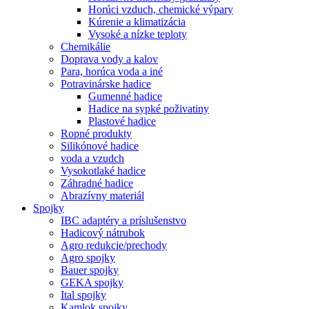
Horúci vzduch, chemické výpary
Kúrenie a klimatizácia
Vysoké a nízke teploty
Chemikálie
Doprava vody a kalov
Para, horúca voda a iné
Potravinárske hadice
Gumenné hadice
Hadice na sypké poživatiny
Plastové hadice
Ropné produkty
Silikónové hadice
voda a vzudch
Vysokotlaké hadice
Záhradné hadice
Abrazívny materiál
Spojky
IBC adaptéry a príslušenstvo
Hadicový nátrubok
Agro redukcie/prechody
Agro spojky
Bauer spojky
GEKA spojky
Ital spojky
Kamlok spojky