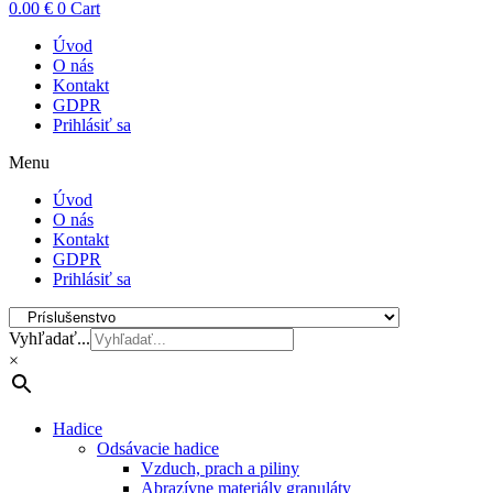
0.00
€
0
Cart
Úvod
O nás
Kontakt
GDPR
Prihlásiť sa
Menu
Úvod
O nás
Kontakt
GDPR
Prihlásiť sa
Vyhľadať...
×
Hadice
Odsávacie hadice
Vzduch, prach a piliny
Abrazívne materiály granuláty