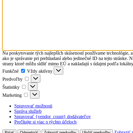
Na poskytovanie tých najlepších skúseností používame technológie, a
ako je správanie pri prehliadaní alebo jedinečné ID na tejto stránke.
strany ktoré môžu sídliť mimo EÚ a nakladajú s údajmi podľa lokáln
Funkčné
Funkčné
Vždy aktívny
Predvoľby
Predvoľby
Štatistiky
Štatistiky
Marketing
Marketing
Spravovať možnosti
Správa služieb
Spravovať {vendor_count} dodávateľov
Prečítajte si viac o týchto účeloch
Zobraziť 
Prijať
Odmietnúť
Zobraziť predvoľby
Uložiť predvoľby