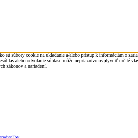
ko sú súbory cookie na ukladanie a/alebo prístup k informáciám o zari
 Nesúhlas alebo odvolanie súhlasu môže nepriaznivo ovplyvniť určité vl
ych zákonov a nariadení.
predvoľby