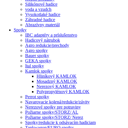
Silikónové hadice
voda a vzudch
Vysokotlaké hadice
Záhradné hadice
Abrazívny materiál
Spojky
IBC adaptéry a príslušenstvo
Hadicový nátrubok
Agro redukcie/prechody
Agro spojky
Bauer spojky
GEKA spojky
Ital spojky
Kamlok spojky
Hliníkový KAMLOK
Mosadzný KAMLOK
Nerezový KAMLOK
Polypropylénový KAMLOK
Perrot spojky
Navarovacie kolená/redukcie/závity
Nerezové spojky pre potraviny
Požiarne spojky/STORZ/ AL
Požiarne spojky/STORZ/ Nerez
Spojky/redukcie k odsávacím hadiciam
Tankwagon/EURO spojky