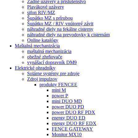
Zadné uzávery a príslušenstvo
Plavákové uzávery
sifon RIV/MZ
Šupátko MZ s prírubou
Šupátko MZ / RIV vnútorný závit
náhradné diely na fekálne cisterny
náhradné diely na prevodovky k cisternám
Online katalógy
Maštalná mechanizácia
maštalná mechanizácia
obežné zhrňovače
vynášací dopravník DM9
Elektrické ohradníky
Solárne systémy pre zdroje
Zdroj impulzov
produkty FENCEE
mini M
power P
mini DUO MD
power DUO PD
power DUO RF PDX
energy DUO ED
energy DUO RF EDX
FENCE GATEWAY
Monitor MX10