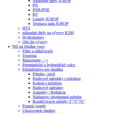
Náhradné diely JUROP
PN
PNR/PNE
RV
Lamely JUROP
Tesniaca sada JUROP
HTS
náhradné diely na vývevy R200
Hydromotory
Olej do vývevy
ND na fekálne vozy
Filtre a odlučovače
Tesnenia
Manometre - / +
Pneumatické a hydraulické valce
Príslušenstvo pre šupátka
Príruba / závít
Hadicové nátrubky s prírubou
Kolená s prírubou
Hadicové nátrubky
Adaptéry / Redukcie
Nádstavec obojstranná príruba
Rozdeľovacie príruby T”/Y”/X”
Poistné ventily
Ukazovatele hladiny