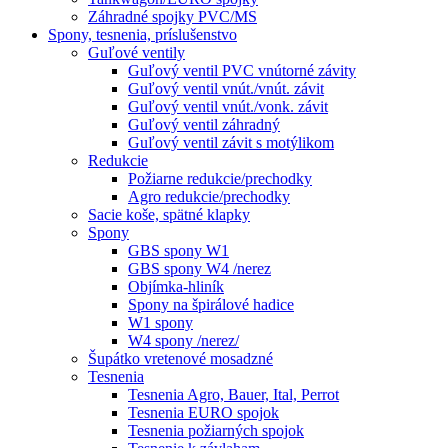
Záhradné spojky PVC/MS
Spony, tesnenia, príslušenstvo
Guľové ventily
Guľový ventil PVC vnútorné závity
Guľový ventil vnút./vnút. závit
Guľový ventil vnút./vonk. závit
Guľový ventil záhradný
Guľový ventil závit s motýlikom
Redukcie
Požiarne redukcie/prechodky
Agro redukcie/prechodky
Sacie koše, spätné klapky
Spony
GBS spony W1
GBS spony W4 /nerez
Objímka-hliník
Spony na špirálové hadice
W1 spony
W4 spony /nerez/
Šupátko vretenové mosadzné
Tesnenia
Tesnenia Agro, Bauer, Ital, Perrot
Tesnenia EURO spojok
Tesnenia požiarných spojok