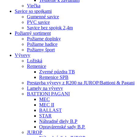
Tesnenie k závlaham
Viečka
Savice so spojkami
Gumenné savice
PVC savice
Savice bez spojok 2,4m
Požiarný sortiment
Požiarne doplnky
Požiarne hadice
Požiarny šport
Vývevy
Ložiská
Remenice
Zverné púzdra TB
Remenice SPB
Prestavba vývevy z R200 na JUROP/Battioni & Pagani
Lamely na vývevy
BATTIONI PAGANI
MEC
MEC II
BALLAST
STAR
Náhradné diely B.P
Opravárenské sady B.P.
JUROP