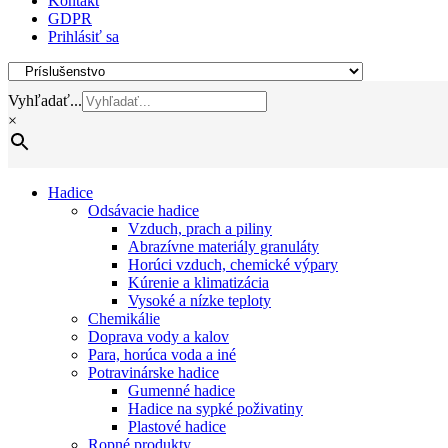
Kontakt
GDPR
Prihlásiť sa
Vyhľadať...
×
Hadice
Odsávacie hadice
Vzduch, prach a piliny
Abrazívne materiály granuláty
Horúci vzduch, chemické výpary
Kúrenie a klimatizácia
Vysoké a nízke teploty
Chemikálie
Doprava vody a kalov
Para, horúca voda a iné
Potravinárske hadice
Gumenné hadice
Hadice na sypké poživatiny
Plastové hadice
Ropné produkty