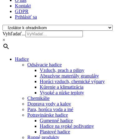
O nás
Kontakt
GDPR
Prihlásiť sa
Vyhľadať...
×
Hadice
Odsávacie hadice
Vzduch, prach a piliny
Abrazívne materiály granuláty
Horúci vzduch, chemické výpary
Kúrenie a klimatizácia
Vysoké a nízke teploty
Chemikálie
Doprava vody a kalov
Para, horúca voda a iné
Potravinárske hadice
Gumenné hadice
Hadice na sypké poživatiny
Plastové hadice
Ropné produkty