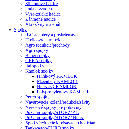
Silikónové hadice
voda a vzudch
Vysokotlaké hadice
Záhradné hadice
Abrazívny materiál
Spojky
IBC adaptéry a príslušenstvo
Hadicový nátrubok
Agro redukcie/prechody
Agro spojky
Bauer spojky
GEKA spojky
Ital spojky
Kamlok spojky
Hliníkový KAMLOK
Mosadzný KAMLOK
Nerezový KAMLOK
Polypropylénový KAMLOK
Perrot spojky
Navarovacie kolená/redukcie/závity
Nerezové spojky pre potraviny
Požiarne spojky/STORZ/ AL
Požiarne spojky/STORZ/ Nerez
Spojky/redukcie k odsávacím hadiciam
Tankwagon/EURO spojky