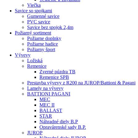
Viečka
Savice so spojkami
Gumenné savice
PVC savice
Savice bez spojok 2,4m
Požiarný sortiment
Požiarne doplnky
Požiarne hadice
Požiarny šport
Vývevy
Ložiská
Remenice
Zverné púzdra TB
Remenice SPB
Prestavba vývevy z R200 na JUROP/Battioni & Pagani
Lamely na vývevy
BATTIONI PAGANI
MEC
MEC II
BALLAST
STAR
Náhradné diely B.P
Opravárenské sady B.P.
JUROP