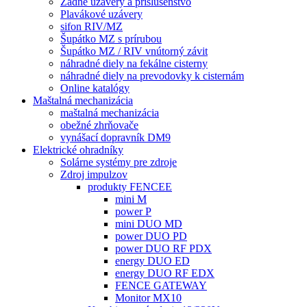
Zadné uzávery a príslušenstvo
Plavákové uzávery
sifon RIV/MZ
Šupátko MZ s prírubou
Šupátko MZ / RIV vnútorný závit
náhradné diely na fekálne cisterny
náhradné diely na prevodovky k cisternám
Online katalógy
Maštalná mechanizácia
maštalná mechanizácia
obežné zhrňovače
vynášací dopravník DM9
Elektrické ohradníky
Solárne systémy pre zdroje
Zdroj impulzov
produkty FENCEE
mini M
power P
mini DUO MD
power DUO PD
power DUO RF PDX
energy DUO ED
energy DUO RF EDX
FENCE GATEWAY
Monitor MX10