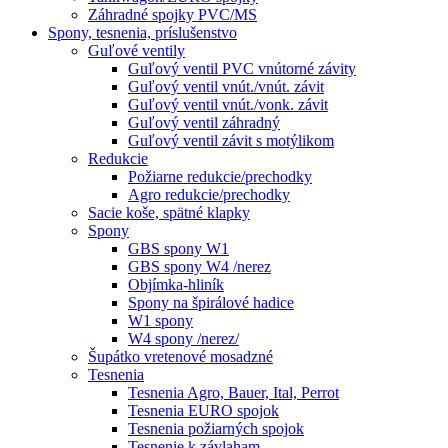
Záhradné spojky PVC/MS
Spony, tesnenia, príslušenstvo
Guľové ventily
Guľový ventil PVC vnútorné závity
Guľový ventil vnút./vnút. závit
Guľový ventil vnút./vonk. závit
Guľový ventil záhradný
Guľový ventil závit s motýlikom
Redukcie
Požiarne redukcie/prechodky
Agro redukcie/prechodky
Sacie koše, spätné klapky
Spony
GBS spony W1
GBS spony W4 /nerez
Objímka-hliník
Spony na špirálové hadice
W1 spony
W4 spony /nerez/
Šupátko vretenové mosadzné
Tesnenia
Tesnenia Agro, Bauer, Ital, Perrot
Tesnenia EURO spojok
Tesnenia požiarných spojok
Tesnenie k závlaham