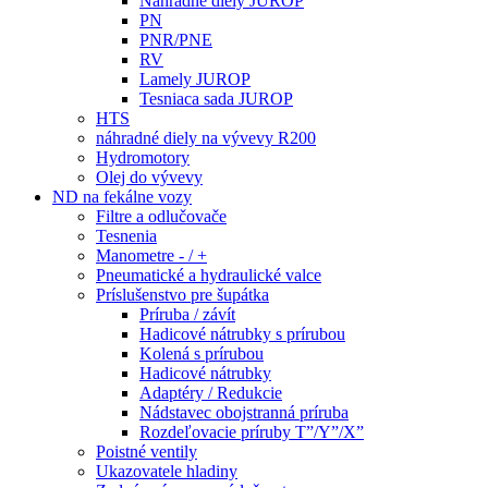
Náhradné diely JUROP
PN
PNR/PNE
RV
Lamely JUROP
Tesniaca sada JUROP
HTS
náhradné diely na vývevy R200
Hydromotory
Olej do vývevy
ND na fekálne vozy
Filtre a odlučovače
Tesnenia
Manometre - / +
Pneumatické a hydraulické valce
Príslušenstvo pre šupátka
Príruba / závít
Hadicové nátrubky s prírubou
Kolená s prírubou
Hadicové nátrubky
Adaptéry / Redukcie
Nádstavec obojstranná príruba
Rozdeľovacie príruby T”/Y”/X”
Poistné ventily
Ukazovatele hladiny