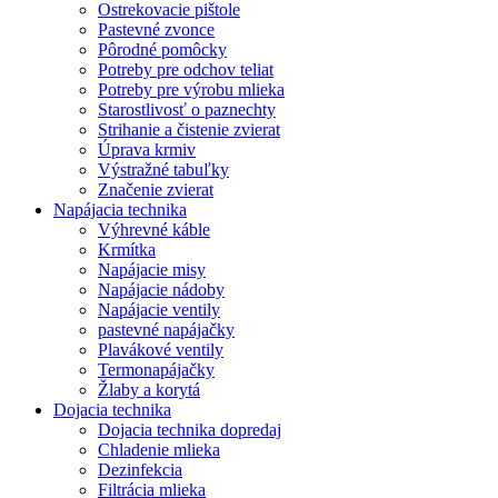
Ostrekovacie pištole
Pastevné zvonce
Pôrodné pomôcky
Potreby pre odchov teliat
Potreby pre výrobu mlieka
Starostlivosť o paznechty
Strihanie a čistenie zvierat
Úprava krmiv
Výstražné tabuľky
Značenie zvierat
Napájacia technika
Výhrevné káble
Krmítka
Napájacie misy
Napájacie nádoby
Napájacie ventily
pastevné napájačky
Plavákové ventily
Termonapájačky
Žlaby a korytá
Dojacia technika
Dojacia technika dopredaj
Chladenie mlieka
Dezinfekcia
Filtrácia mlieka