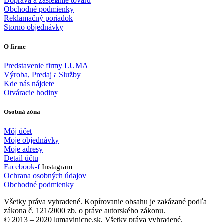
Doprava a zasielanie tovaru
Obchodné podmienky
Reklamačný poriadok
Storno objednávky
O firme
Predstavenie firmy LUMA
Výroba, Predaj a Služby
Kde nás nájdete
Otváracie hodiny
Osobná zóna
Môj účet
Moje objednávky
Moje adresy
Detail účtu
Facebook-f
Instagram
Ochrana osobných údajov
Obchodné podmienky
Všetky práva vyhradené. Kopírovanie obsahu je zakázané podľa
zákona č. 121/2000 zb. o práve autorského zákonu.
© 2013 – 2020 lumavinicne.sk, Všetky práva vyhradené.