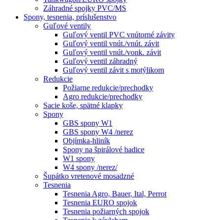
Záhradné spojky PVC/MS
Spony, tesnenia, príslušenstvo
Guľové ventily
Guľový ventil PVC vnútorné závity
Guľový ventil vnút./vnút. závit
Guľový ventil vnút./vonk. závit
Guľový ventil záhradný
Guľový ventil závit s motýlikom
Redukcie
Požiarne redukcie/prechodky
Agro redukcie/prechodky
Sacie koše, spätné klapky
Spony
GBS spony W1
GBS spony W4 /nerez
Objímka-hliník
Spony na špirálové hadice
W1 spony
W4 spony /nerez/
Šupátko vretenové mosadzné
Tesnenia
Tesnenia Agro, Bauer, Ital, Perrot
Tesnenia EURO spojok
Tesnenia požiarných spojok