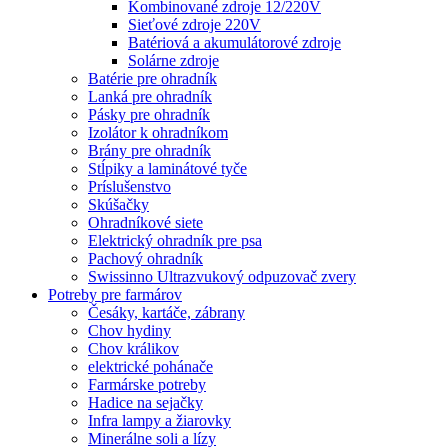
Kombinované zdroje 12/220V
Sieťové zdroje 220V
Batériová a akumulátorové zdroje
Solárne zdroje
Batérie pre ohradník
Lanká pre ohradník
Pásky pre ohradník
Izolátor k ohradníkom
Brány pre ohradník
Stĺpiky a laminátové tyče
Príslušenstvo
Skúšačky
Ohradníkové siete
Elektrický ohradník pre psa
Pachový ohradník
Swissinno Ultrazvukový odpuzovač zvery
Potreby pre farmárov
Česáky, kartáče, zábrany
Chov hydiny
Chov králikov
elektrické pohánače
Farmárske potreby
Hadice na sejačky
Infra lampy a žiarovky
Minerálne soli a lízy