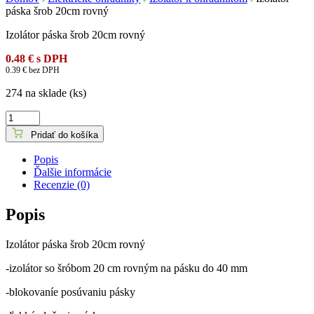
páska šrob 20cm rovný
Izolátor páska šrob 20cm rovný
0.48
€
s DPH
0.39
€
bez DPH
274 na sklade (ks)
množstvo
Izolátor
Pridať do košíka
páska
šrob
Popis
20cm
Ďalšie informácie
rovný
Recenzie (0)
Popis
Izolátor páska šrob 20cm rovný
-izolátor so šróbom 20 cm rovným na pásku do 40 mm
-blokovaníe posúvaniu pásky