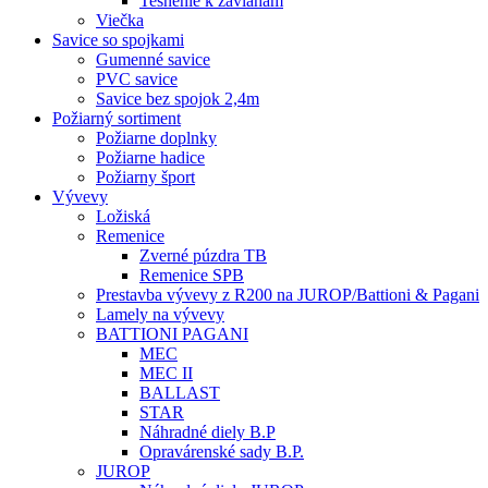
Tesnenie k závlaham
Viečka
Savice so spojkami
Gumenné savice
PVC savice
Savice bez spojok 2,4m
Požiarný sortiment
Požiarne doplnky
Požiarne hadice
Požiarny šport
Vývevy
Ložiská
Remenice
Zverné púzdra TB
Remenice SPB
Prestavba vývevy z R200 na JUROP/Battioni & Pagani
Lamely na vývevy
BATTIONI PAGANI
MEC
MEC II
BALLAST
STAR
Náhradné diely B.P
Opravárenské sady B.P.
JUROP