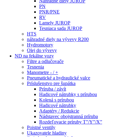
Náhradné diely JUROP
PN
PNR/PNE
RV
Lamely JUROP
Tesniaca sada JUROP
HTS
náhradné diely na vývevy R200
Hydromotory
Olej do vývevy
ND na fekálne vozy
Filtre a odlučovače
Tesnenia
Manometre - / +
Pneumatické a hydraulické valce
Príslušenstvo pre šupátka
Príruba / závít
Hadicové nátrubky s prírubou
Kolená s prírubou
Hadicové nátrubky
Adaptéry / Redukcie
Nádstavec obojstranná príruba
Rozdeľovacie príruby T”/Y”/X”
Poistné ventily
Ukazovatele hladiny