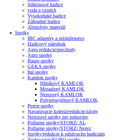
Silikónové hadice
voda a vzudch
Vysokotlaké hadice
Záhradné hadice
Abrazívny materiál
Spojky
IBC adaptéry a príslušenstvo
Hadicový nátrubok
Agro redukcie/prechody
Agro spojky
Bauer spojky
GEKA spojky
Ital spojky
Kamlok spojky
Hliníkový KAMLOK
Mosadzný KAMLOK
Nerezový KAMLOK
Polypropylénový KAMLOK
Perrot spojky
Navarovacie kolená/redukcie/závity
Nerezové spojky pre potraviny
Požiarne spojky/STORZ/ AL
Požiarne spojky/STORZ/ Nerez
Spojky/redukcie k odsávacím hadiciam
Tankwagon/EURO spojky