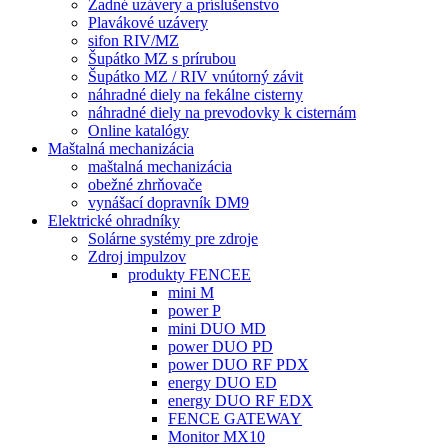
Zadné uzávery a príslušenstvo
Plavákové uzávery
sifon RIV/MZ
Šupátko MZ s prírubou
Šupátko MZ / RIV vnútorný závit
náhradné diely na fekálne cisterny
náhradné diely na prevodovky k cisternám
Online katalógy
Maštalná mechanizácia
maštalná mechanizácia
obežné zhrňovače
vynášací dopravník DM9
Elektrické ohradníky
Solárne systémy pre zdroje
Zdroj impulzov
produkty FENCEE
mini M
power P
mini DUO MD
power DUO PD
power DUO RF PDX
energy DUO ED
energy DUO RF EDX
FENCE GATEWAY
Monitor MX10