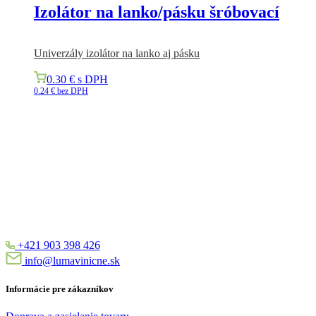
Izolátor na lanko/pásku šróbovací
Univerzály izolátor na lanko aj pásku
0.30
€
s DPH
0.24
€
bez DPH
+421 903 398 426
info@lumavinicne.sk
Informácie pre zákazníkov