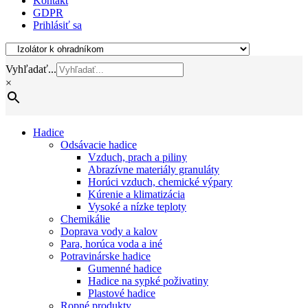
Kontakt
GDPR
Prihlásiť sa
Vyhľadať...
×
Hadice
Odsávacie hadice
Vzduch, prach a piliny
Abrazívne materiály granuláty
Horúci vzduch, chemické výpary
Kúrenie a klimatizácia
Vysoké a nízke teploty
Chemikálie
Doprava vody a kalov
Para, horúca voda a iné
Potravinárske hadice
Gumenné hadice
Hadice na sypké poživatiny
Plastové hadice
Ropné produkty