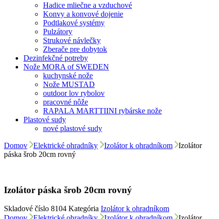
Hadice mliečne a vzduchové
Konvy a konvové dojenie
Podtlakové systémy
Pulzátory
Strukové návlečky
Zberače pre dobytok
Dezinfekčné potreby
Nože MORA of SWEDEN
kuchynské nože
Nože MUSTAD
outdoor lov rybolov
pracovné nôže
RAPALA MARTTIINI rybárske nože
Plastové sudy
nové plastové sudy
Domov
Elektrické ohradníky
Izolátor k ohradníkom
Izolátor
páska šrob 20cm rovný
Izolátor páska šrob 20cm rovný
Skladové číslo
8104
Kategória
Izolátor k ohradníkom
Domov
Elektrické ohradníky
Izolátor k ohradníkom
Izolátor