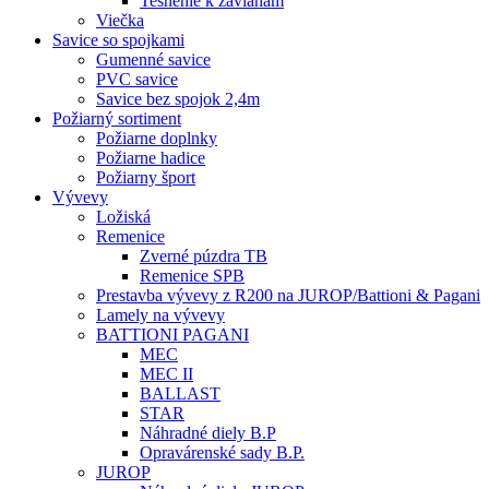
Tesnenie k závlaham
Viečka
Savice so spojkami
Gumenné savice
PVC savice
Savice bez spojok 2,4m
Požiarný sortiment
Požiarne doplnky
Požiarne hadice
Požiarny šport
Vývevy
Ložiská
Remenice
Zverné púzdra TB
Remenice SPB
Prestavba vývevy z R200 na JUROP/Battioni & Pagani
Lamely na vývevy
BATTIONI PAGANI
MEC
MEC II
BALLAST
STAR
Náhradné diely B.P
Opravárenské sady B.P.
JUROP