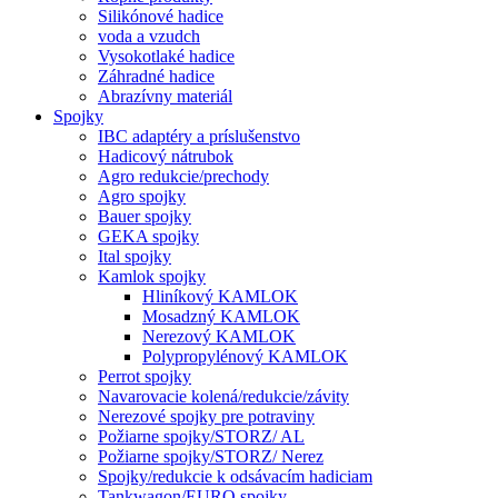
Silikónové hadice
voda a vzudch
Vysokotlaké hadice
Záhradné hadice
Abrazívny materiál
Spojky
IBC adaptéry a príslušenstvo
Hadicový nátrubok
Agro redukcie/prechody
Agro spojky
Bauer spojky
GEKA spojky
Ital spojky
Kamlok spojky
Hliníkový KAMLOK
Mosadzný KAMLOK
Nerezový KAMLOK
Polypropylénový KAMLOK
Perrot spojky
Navarovacie kolená/redukcie/závity
Nerezové spojky pre potraviny
Požiarne spojky/STORZ/ AL
Požiarne spojky/STORZ/ Nerez
Spojky/redukcie k odsávacím hadiciam
Tankwagon/EURO spojky