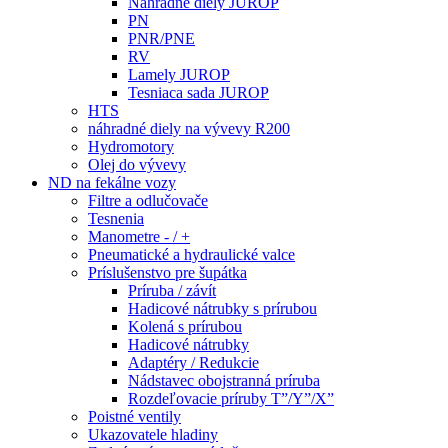
Náhradné diely JUROP
PN
PNR/PNE
RV
Lamely JUROP
Tesniaca sada JUROP
HTS
náhradné diely na vývevy R200
Hydromotory
Olej do vývevy
ND na fekálne vozy
Filtre a odlučovače
Tesnenia
Manometre - / +
Pneumatické a hydraulické valce
Príslušenstvo pre šupátka
Príruba / závít
Hadicové nátrubky s prírubou
Kolená s prírubou
Hadicové nátrubky
Adaptéry / Redukcie
Nádstavec obojstranná príruba
Rozdeľovacie príruby T”/Y”/X”
Poistné ventily
Ukazovatele hladiny