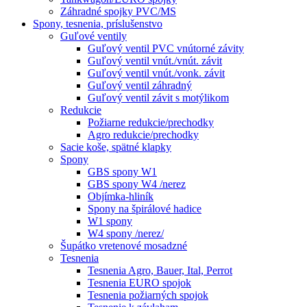
Záhradné spojky PVC/MS
Spony, tesnenia, príslušenstvo
Guľové ventily
Guľový ventil PVC vnútorné závity
Guľový ventil vnút./vnút. závit
Guľový ventil vnút./vonk. závit
Guľový ventil záhradný
Guľový ventil závit s motýlikom
Redukcie
Požiarne redukcie/prechodky
Agro redukcie/prechodky
Sacie koše, spätné klapky
Spony
GBS spony W1
GBS spony W4 /nerez
Objímka-hliník
Spony na špirálové hadice
W1 spony
W4 spony /nerez/
Šupátko vretenové mosadzné
Tesnenia
Tesnenia Agro, Bauer, Ital, Perrot
Tesnenia EURO spojok
Tesnenia požiarných spojok