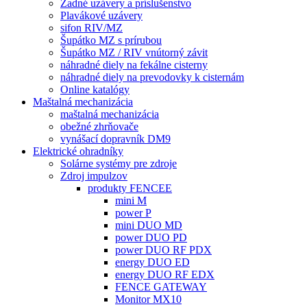
Zadné uzávery a príslušenstvo
Plavákové uzávery
sifon RIV/MZ
Šupátko MZ s prírubou
Šupátko MZ / RIV vnútorný závit
náhradné diely na fekálne cisterny
náhradné diely na prevodovky k cisternám
Online katalógy
Maštalná mechanizácia
maštalná mechanizácia
obežné zhrňovače
vynášací dopravník DM9
Elektrické ohradníky
Solárne systémy pre zdroje
Zdroj impulzov
produkty FENCEE
mini M
power P
mini DUO MD
power DUO PD
power DUO RF PDX
energy DUO ED
energy DUO RF EDX
FENCE GATEWAY
Monitor MX10