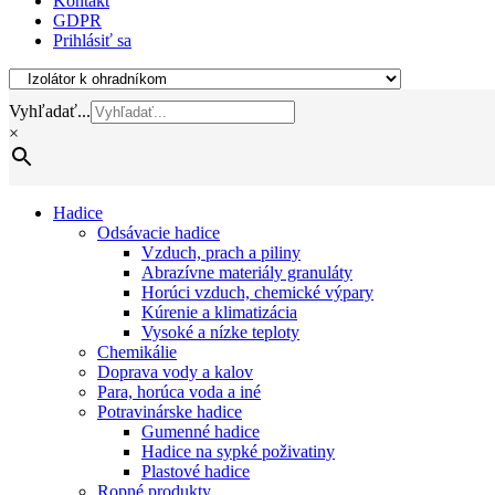
Kontakt
GDPR
Prihlásiť sa
Vyhľadať...
×
Hadice
Odsávacie hadice
Vzduch, prach a piliny
Abrazívne materiály granuláty
Horúci vzduch, chemické výpary
Kúrenie a klimatizácia
Vysoké a nízke teploty
Chemikálie
Doprava vody a kalov
Para, horúca voda a iné
Potravinárske hadice
Gumenné hadice
Hadice na sypké poživatiny
Plastové hadice
Ropné produkty